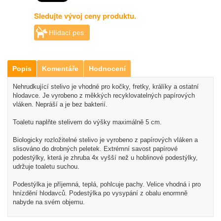
Sledujte vývoj ceny produktu.
Hlídací pes
Popis
Komentáře
Hodnocení
Nehrudkující stelivo je vhodné pro kočky, fretky, králíky a ostatní
hlodavce. Je vyrobeno z měkkých recyklovatelných papírových
vláken. Nepráší a je bez bakterií.
Toaletu naplňte stelivem do výšky maximálně 5 cm.
Biologicky rozložitelné stelivo je vyrobeno z papírových vláken a
slisováno do drobných peletek. Extrémní savost papírové
podestýlky, která je zhruba 4x vyšší než u hoblinové podestýlky,
udržuje toaletu suchou.
Podestýlka je příjemná, teplá, pohlcuje pachy. Velice vhodná i pro
hnízdění hlodavců. Podestýlka po vysypání z obalu enormně
nabyde na svém objemu.