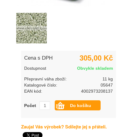
305,00 Kč
Cena s DPH
Dostupnost
Obvykle skladem
Přepravní váha zboží:
11 kg
Katalogové číslo:
05647
EAN kód:
4002973208137
Počet
Zaujal Vás výrobek? Sdílejte jej s přáteli.