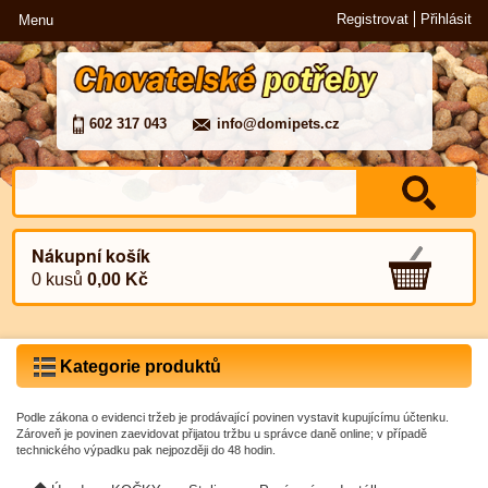
Registrovat
Přihlásit
Menu
602 317 043
info@domipets.cz
Nákupní košík
0 kusů
0,00 Kč
Kategorie produktů
Podle zákona o evidenci tržeb je prodávající povinen vystavit kupujícímu účtenku.
Zároveň je povinen zaevidovat přijatou tržbu u správce daně online; v případě
technického výpadku pak nejpozději do 48 hodin.