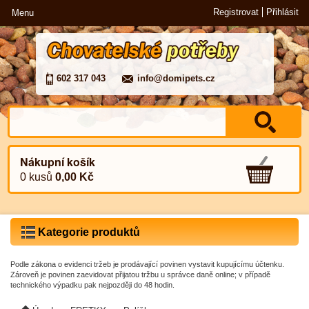
Registrovat
Přihlásit
Menu
602 317 043
info@domipets.cz
Nákupní košík
0 kusů
0,00 Kč
Kategorie produktů
Podle zákona o evidenci tržeb je prodávající povinen vystavit kupujícímu účtenku.
Zároveň je povinen zaevidovat přijatou tržbu u správce daně online; v případě
technického výpadku pak nejpozději do 48 hodin.