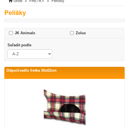
Úvod
FRETKY
Pelíšky
Pelíšky
JK Animals
Zolux
Seřadit podle
Odpočívadlo fretka 50x62cm