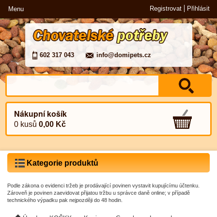
Registrovat
Přihlásit
Menu
602 317 043
info@domipets.cz
Nákupní košík
0 kusů
0,00 Kč
Kategorie produktů
Podle zákona o evidenci tržeb je prodávající povinen vystavit kupujícímu účtenku.
Zároveň je povinen zaevidovat přijatou tržbu u správce daně online; v případě
technického výpadku pak nejpozději do 48 hodin.