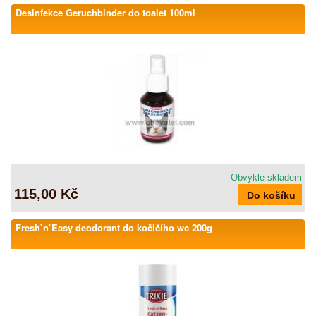
Desinfekce Geruchbinder do toalet 100ml
Obvykle skladem
115,00 Kč
Fresh`n`Easy deodorant do kočičího wc 200g