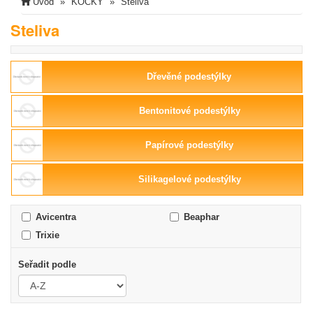
Úvod
KOČKY
Steliva
Steliva
Dřevěné podestýlky
Bentonitové podestýlky
Papírové podestýlky
Silikagelové podestýlky
Avicentra
Beaphar
Trixie
Seřadit podle