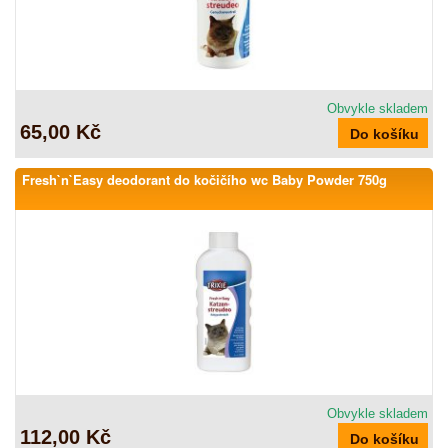
Obvykle skladem
65,00 Kč
Fresh`n`Easy deodorant do kočičího wc Baby Powder 750g
Obvykle skladem
112,00 Kč