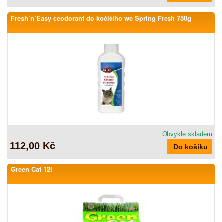
Fresh`n`Easy deodorant do kočičího wc Spring Fresh 750g
Obvykle skladem
112,00 Kč
Green Cat 12l