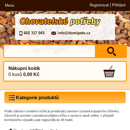
Registrovat
Přihlásit
Menu
602 317 043
info@domipets.cz
Nákupní košík
0 kusů
0,00 Kč
Kategorie produktů
Podle zákona o evidenci tržeb je prodávající povinen vystavit kupujícímu účtenku.
Zároveň je povinen zaevidovat přijatou tržbu u správce daně online; v případě
technického výpadku pak nejpozději do 48 hodin.