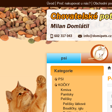
Úvod
Proč nakupovat u nás?
Obchodní p
602 317 043
info@domipets.cz
psi
Kategorie
P
PSI
KOČKY
Krmiva
Pamlsky
Pelíšky
Pelíšky látkové
S
Boudičky, iglu