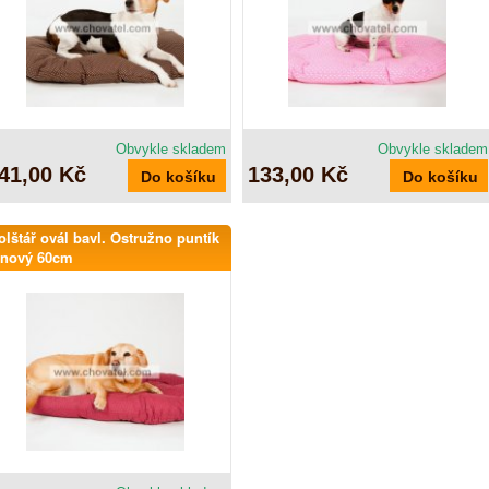
Obvykle skladem
Obvykle skladem
41,00 Kč
133,00 Kč
olštář ovál bavl. Ostružno puntík
ínový 60cm