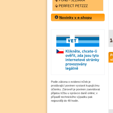
POND - JEZÍRKA
PERFECT PETZZZ
Novinky v e-shopu
1
P
v
Podle zákona o evidenci tržeb je
prodávající povinen vystavit kupujícímu
účtenku. Zároveň je povinen zaevidovat
přijatou tržbu u správce daně online; v
případě technického výpadku pak
nejpozději do 48 hodin.