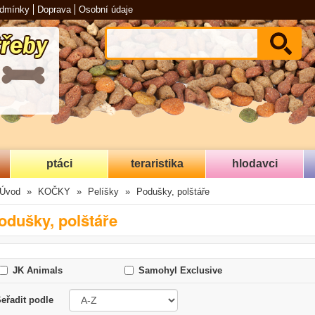
odmínky
Doprava
Osobní údaje
ptáci
teraristika
hlodavci
Úvod
KOČKY
Pelíšky
Podušky, polštáře
odušky, polštáře
JK Animals
Samohyl Exclusive
eřadit podle