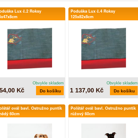
oduška Lux č.2 Roksy
Poduška Lux č.4 Roksy
5x47x8cm
125x82x8cm
Obvykle skladem
Obvykle skladem
54,00 Kč
1 137,00 Kč
olštář ovál bavl. Ostružno puntík
Polštář ovál bavl. Ostružno puntík
nědý 60cm
růžový 60cm