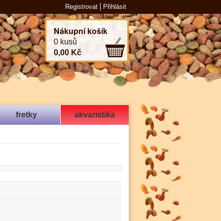
Registrovat
Přihlásit
Nákupní košík
0 kusů
0,00 Kč
fretky
akvaristika