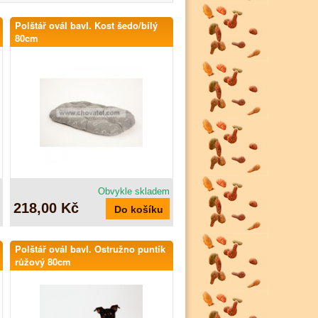
Polštář ovál bavl. Kost šedo/bílý
80cm
Obvykle skladem
218,00 Kč
Polštář ovál bavl. Ostružno puntík
růžový 80cm