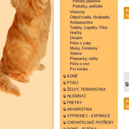
Pelíšky plastové
Podušky, polštáře
P
Vitamíny
7
Odpočívadla, škrábadla
Antiparazitika
Toalety, Lopatky, Filtry
Hračky
Ostatní
Péče o zuby
Misky, Fontánky
Steliva
Přepravky, tašky
Péče o srst
Pro koťata
KONĚ
PTÁCI
5
ŽELVY, TERARISTIKA
HLODAVCI
P
FRETKY
h
AKVARISTIKA
VÝPRODEJ - EXPIRACE
CHOVATELSKÉ POTŘEBY