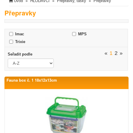
Úvod
HLODAVCI
Přepravky, tašky
Přepravky
Přepravky
Imac
MPS
Trixie
«
1
2
»
Seřadit podle
Fauna box č. 1 18x12x13cm