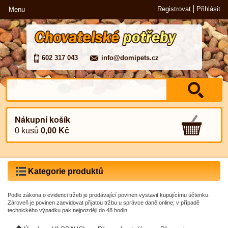
Registrovat
Přihlásit
Menu
602 317 043
info@domipets.cz
Nákupní košík
0 kusů
0,00 Kč
Kategorie produktů
Podle zákona o evidenci tržeb je prodávající povinen vystavit kupujícímu účtenku.
Zároveň je povinen zaevidovat přijatou tržbu u správce daně online; v případě
technického výpadku pak nejpozději do 48 hodin.