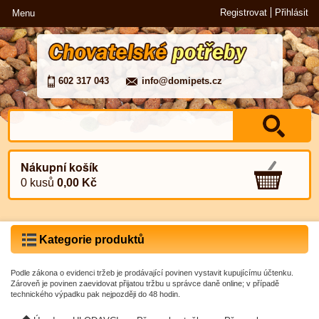
Registrovat
Přihlásit
Menu
602 317 043
info@domipets.cz
Nákupní košík
0 kusů
0,00 Kč
Kategorie produktů
Podle zákona o evidenci tržeb je prodávající povinen vystavit kupujícímu účtenku.
Zároveň je povinen zaevidovat přijatou tržbu u správce daně online; v případě
technického výpadku pak nejpozději do 48 hodin.