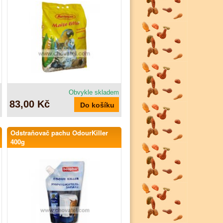
Obvykle skladem
83,00 Kč
Odstraňovač pachu OdourKiller
400g