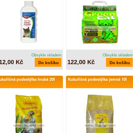
Obvykle skladem
Obvykle skladem
12,00 Kč
122,00 Kč
ukuřičná podestýlka hrubá 20l
Kukuřičná podestýlka jemná 10l