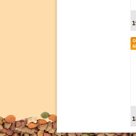
1
O
6
1