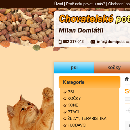
Úvod
Proč nakupovat u nás?
Obchodní p
602 317 043
info@domipets.cz
psi
kočky
Kategorie
S
PSI
KOČKY
KONĚ
PTÁCI
ŽELVY, TERARISTIKA
HLODAVCI