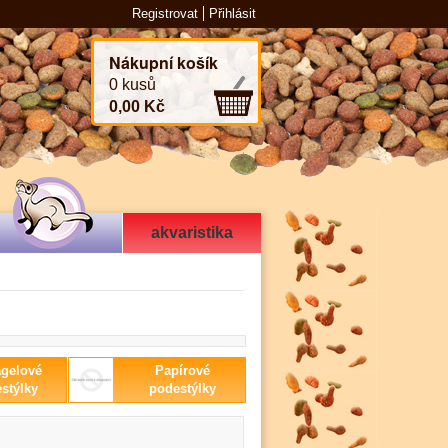
Registrovat
Přihlásit
Nákupní košík
0 kusů
0,00 Kč
akvaristika
agelové
Papírové
stýlky
podestýlky