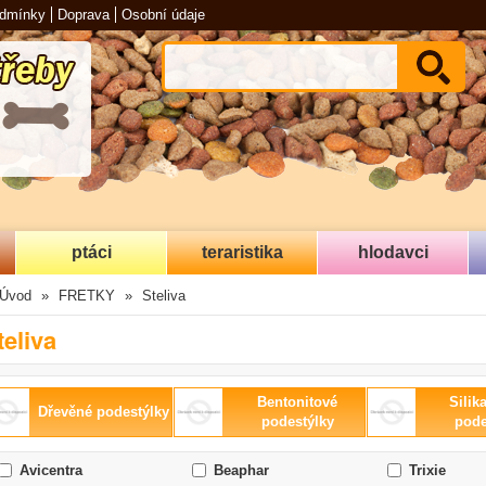
odmínky
Doprava
Osobní údaje
ptáci
teraristika
hlodavci
Úvod
FRETKY
Steliva
teliva
Bentonitové
Silik
Dřevěné podestýlky
podestýlky
pode
Avicentra
Beaphar
Trixie