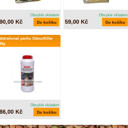
Obvykle skladem
Obvykle skladem
90,00 Kč
59,00 Kč
dstraňovač pachu OdourKiller
00g
Obvykle skladem
86,00 Kč