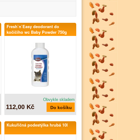
Fresh`n`Easy deodorant do
kočičího wc Baby Powder 750g
Obvykle skladem
112,00 Kč
Kukuřičná podestýlka hrubá 10l