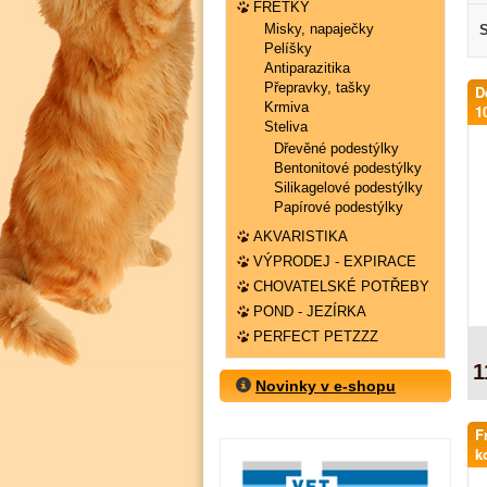
FRETKY
Misky, napaječky
S
Pelíšky
Antiparazitika
Přepravky, tašky
D
Krmiva
1
Steliva
Dřevěné podestýlky
Bentonitové podestýlky
Silikagelové podestýlky
Papírové podestýlky
AKVARISTIKA
VÝPRODEJ - EXPIRACE
CHOVATELSKÉ POTŘEBY
POND - JEZÍRKA
PERFECT PETZZZ
1
Novinky v e-shopu
F
k