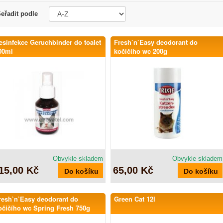
eřadit podle
esinfekce Geruchbinder do toalet
Fresh`n`Easy deodorant do
00ml
kočičího wc 200g
Obvykle skladem
Obvykle skladem
15,00 Kč
65,00 Kč
resh`n`Easy deodorant do
Green Cat 12l
očičího wc Spring Fresh 750g