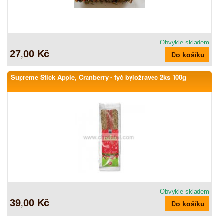
Obvykle skladem
27,00 Kč
Supreme Stick Apple, Cranberry - tyč býložravec 2ks 100g
Obvykle skladem
39,00 Kč