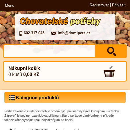
Registrovat
Přihlásit
Menu
602 317 043
info@domipets.cz
Nákupní košík
0 kusů
0,00 Kč
Kategorie produktů
Podle zákona o evidenci tržeb je prodávající povinen vystavit kupujícímu účtenku.
Zároveň je povinen zaevidovat přijatou tržbu u správce daně online; v případě
technického výpadku pak nejpozději do 48 hodin.