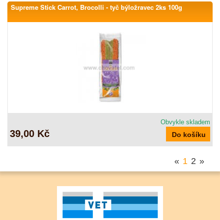
Supreme Stick Carrot, Brocolli - tyč býložravec 2ks 100g
Obvykle skladem
39,00 Kč
«
1
2
»