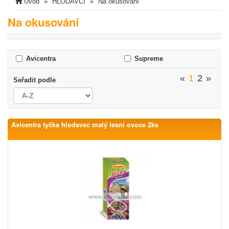
Úvod
HLODAVCI
Na okusování
Na okusování
Avicentra
Supreme
«
1
2
»
Seřadit podle
Avicentra tyčka hlodavec malý lesní ovoce 2ks