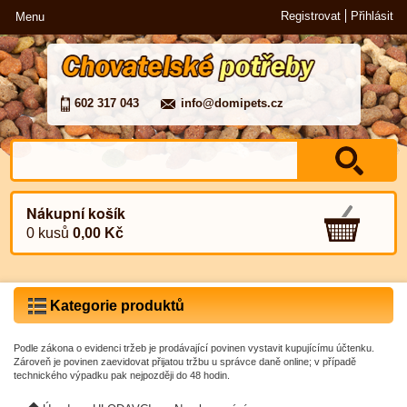
Registrovat
Přihlásit
Menu
602 317 043
info@domipets.cz
Nákupní košík
0 kusů
0,00 Kč
Kategorie produktů
Podle zákona o evidenci tržeb je prodávající povinen vystavit kupujícímu účtenku.
Zároveň je povinen zaevidovat přijatou tržbu u správce daně online; v případě
technického výpadku pak nejpozději do 48 hodin.