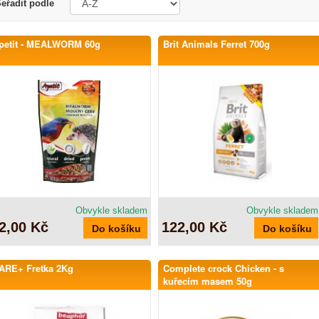
eřadit podle
petit - MEALWORM 60g
Brit Animals Ferret 700g
Obvykle skladem
Obvykle skladem
2,00 Kč
122,00 Kč
ARE+ Fretka 2Kg
Complete crock Chicken - s
kuřecím masem 50g