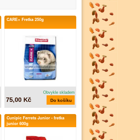
CARE+ Fretka 250g
Obvykle skladem
75,00 Kč
Cunipic Ferrets Junior - fretka
junior 600g