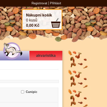
Registrovat
Přihlásit
Nákupní košík
0 kusů
0,00 Kč
akvaristika
Cunipic