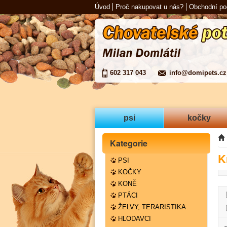
Úvod
Proč nakupovat u nás?
Obchodní p
602 317 043
info@domipets.cz
psi
kočky
Kategorie
K
PSI
KOČKY
KONĚ
PTÁCI
ŽELVY, TERARISTIKA
HLODAVCI