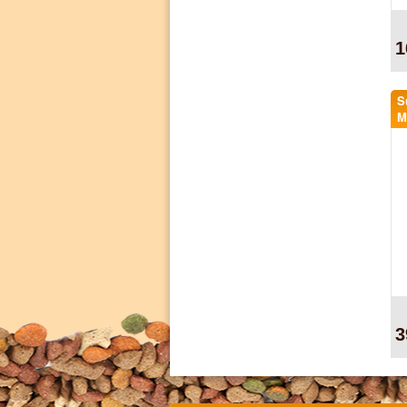
1
S
M
3