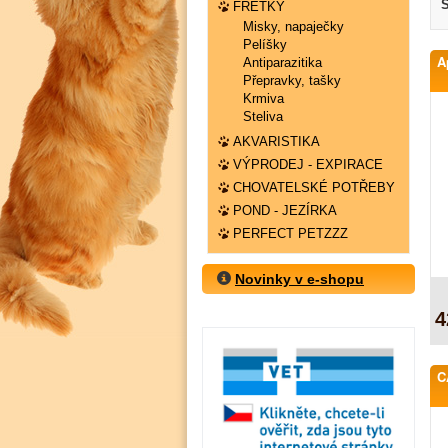
S
FRETKY
Misky, napaječky
Pelíšky
A
Antiparazitika
Přepravky, tašky
Krmiva
Steliva
AKVARISTIKA
VÝPRODEJ - EXPIRACE
CHOVATELSKÉ POTŘEBY
POND - JEZÍRKA
PERFECT PETZZZ
Novinky v e-shopu
4
C