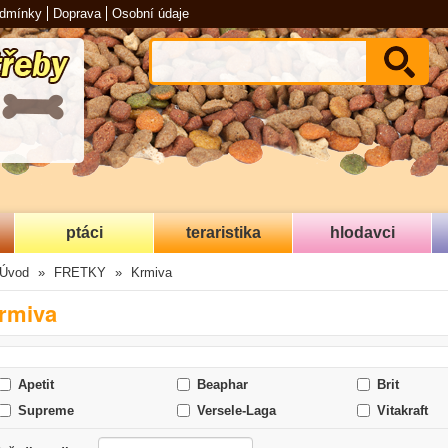
odmínky
Doprava
Osobní údaje
ptáci
teraristika
hlodavci
Úvod
FRETKY
Krmiva
rmiva
Apetit
Beaphar
Brit
Supreme
Versele-Laga
Vitakraft