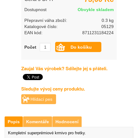
Dostupnost
Obvykle skladem
Přepravní váha zboží:
0.3 kg
Katalogové číslo:
05129
EAN kód:
8711231184224
Počet
Zaujal Vás výrobek? Sdílejte jej s přáteli.
Sledujte vývoj ceny produktu.
Hlídací pes
Popis
Komentáře
Hodnocení
Kompletní superprémiové krmivo pro fretky.