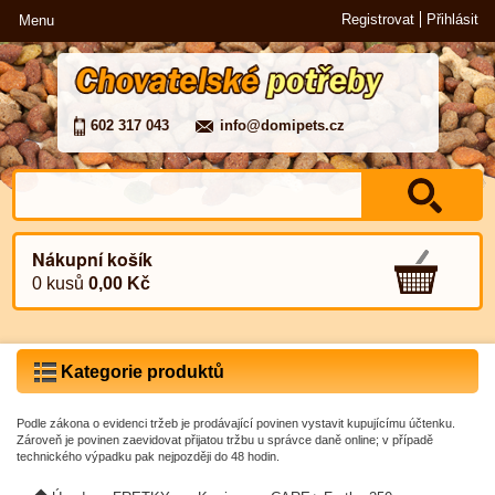
Registrovat
Přihlásit
Menu
602 317 043
info@domipets.cz
Nákupní košík
0 kusů
0,00 Kč
Kategorie produktů
Podle zákona o evidenci tržeb je prodávající povinen vystavit kupujícímu účtenku.
Zároveň je povinen zaevidovat přijatou tržbu u správce daně online; v případě
technického výpadku pak nejpozději do 48 hodin.