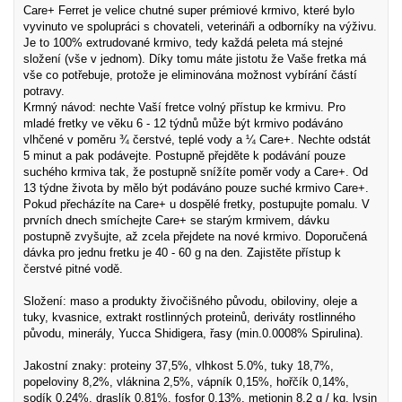
Care+ Ferret je velice chutné super prémiové krmivo, které bylo
vyvinuto ve spolupráci s chovateli, veterináři a odborníky na výživu.
Je to 100% extrudované krmivo, tedy každá peleta má stejné
složení (vše v jednom). Díky tomu máte jistotu že Vaše fretka má
vše co potřebuje, protože je eliminována možnost vybírání částí
potravy.
Krmný návod: nechte Vaší fretce volný přístup ke krmivu. Pro
mladé fretky ve věku 6 - 12 týdnů může být krmivo podáváno
vlhčené v poměru ¾ čerstvé, teplé vody a ¼ Care+. Nechte odstát
5 minut a pak podávejte. Postupně přejděte k podávání pouze
suchého krmiva tak, že postupně snížíte poměr vody a Care+. Od
13 týdne života by mělo být podáváno pouze suché krmivo Care+.
Pokud přecházíte na Care+ u dospělé fretky, postupujte pomalu. V
prvních dnech smíchejte Care+ se starým krmivem, dávku
postupně zvyšujte, až zcela přejdete na nové krmivo. Doporučená
dávka pro jednu fretku je 40 - 60 g na den. Zajistěte přístup k
čerstvé pitné vodě.
Složení: maso a produkty živočišného původu, obiloviny, oleje a
tuky, kvasnice, extrakt rostlinných proteinů, deriváty rostlinného
původu, minerály, Yucca Shidigera, řasy (min.0.0008% Spirulina).
Jakostní znaky: proteiny 37,5%, vlhkost 5.0%, tuky 18,7%,
popeloviny 8,2%, vláknina 2,5%, vápník 0,15%, hořčík 0,14%,
sodík 0,24%, draslík 0,81%, fosfor 0,13%, metionin 8,2 g / kg, lysin