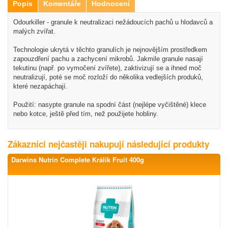
Popis
Komentáře
Hodnocení
Odourkiller - granule k neutralizaci nežádoucích pachů u hlodavců a
malých zvířat.
Technologie ukrytá v těchto granulích je nejnovějším prostředkem
zapouzdření pachu a zachycení mikrobů. Jakmile granule nasají
tekutinu (např. po vymočení zvířete), zaktivizují se a ihned moč
neutralizují, poté se moč rozloží do několika vedlejších produků,
které nezapáchají.
Použití: nasypte granule na spodní část (nejlépe vyčištěné) klece
nebo kotce, ještě před tím, než použijete hobliny.
Zákazníci nejčastěji nakupují následující produkty
Darwins Nutrin Complete Králík Fruit 400g