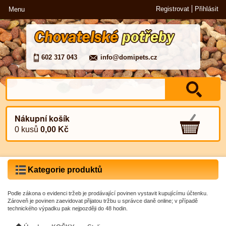
Registrovat
Přihlásit
Menu
602 317 043
info@domipets.cz
Nákupní košík
0 kusů
0,00 Kč
Kategorie produktů
Podle zákona o evidenci tržeb je prodávající povinen vystavit kupujícímu účtenku.
Zároveň je povinen zaevidovat přijatou tržbu u správce daně online; v případě
technického výpadku pak nejpozději do 48 hodin.