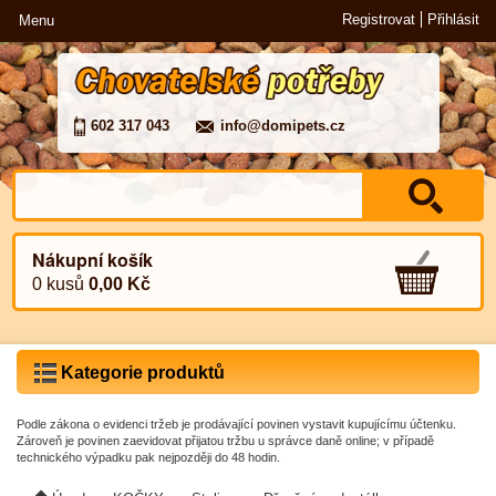
Registrovat
Přihlásit
Menu
602 317 043
info@domipets.cz
Nákupní košík
0 kusů
0,00 Kč
Kategorie produktů
Podle zákona o evidenci tržeb je prodávající povinen vystavit kupujícímu účtenku.
Zároveň je povinen zaevidovat přijatou tržbu u správce daně online; v případě
technického výpadku pak nejpozději do 48 hodin.