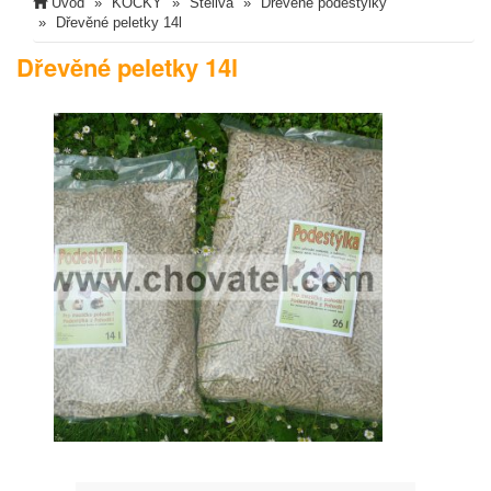
Úvod
KOČKY
Steliva
Dřevěné podestýlky
Dřevěné peletky 14l
Dřevěné peletky 14l