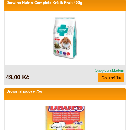
Darwins Nutrin Complete Králík Fruit 400g
Obvykle skladem
49,00 Kč
Drops jahodový 75g