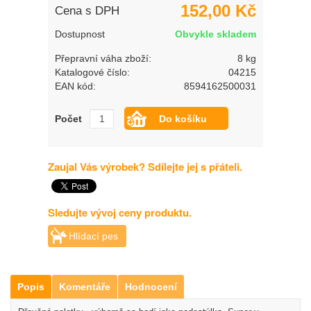
152,00 Kč
Cena s DPH
Dostupnost
Obvykle skladem
Přepravní váha zboží:
8 kg
Katalogové číslo:
04215
EAN kód:
8594162500031
Počet
Zaujal Vás výrobek? Sdílejte jej s přáteli.
Sledujte vývoj ceny produktu.
Hlídací pes
Popis
Komentáře
Hodnocení