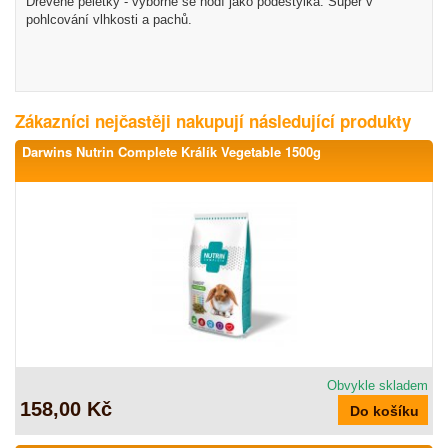
Dřevěné peletky - výborně se hodí jako podestýlka. Super v
pohlcování vlhkosti a pachů.
Zákazníci nejčastěji nakupují následující produkty
Darwins Nutrin Complete Králík Vegetable 1500g
Obvykle skladem
158,00 Kč