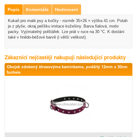
Popis
Komentáře
Hodnocení
Kukaň pro malé psy a kočky - rozměr 35×26 × výška 41 cm. Potah
je z plyše, okraj pelíšku imitace kožešiny. Barva fialová, motiv
packy. Vyjímatelný polštářek. Lze prát v ruce na 30 °C. K dostání
také v hnědo-béžové barvě (i větší velikost).
Zákazníci nejčastěji nakupují následující produkty
Obojek zdobený štrasovýma kamínkama, podšitý 12mm x 30cm
fuchsie