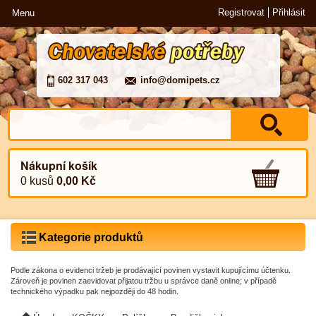
Registrovat
Přihlásit
Menu
602 317 043
info@domipets.cz
Nákupní košík
0 kusů
0,00 Kč
Kategorie produktů
Podle zákona o evidenci tržeb je prodávající povinen vystavit kupujícímu účtenku.
Zároveň je povinen zaevidovat přijatou tržbu u správce daně online; v případě
technického výpadku pak nejpozději do 48 hodin.