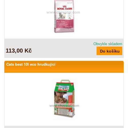
Obvykle skladem
113,00 Kč
Cats best 10l eco hrudkující