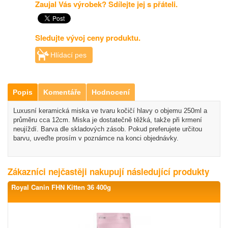
Zaujal Vás výrobek? Sdílejte jej s přáteli.
Sledujte vývoj ceny produktu.
Hlídací pes
Popis
Komentáře
Hodnocení
Luxusní keramická miska ve tvaru kočičí hlavy o objemu 250ml a
průměru cca 12cm. Miska je dostatečně těžká, takže při krmení
neujíždí. Barva dle skladových zásob. Pokud preferujete určitou
barvu, uveďte prosím v poznámce na konci objednávky.
Zákazníci nejčastěji nakupují následující produkty
Royal Canin FHN Kitten 36 400g