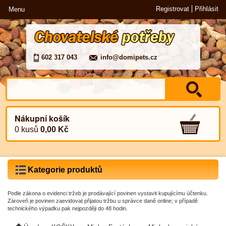
Registrovat
Přihlásit
Menu
602 317 043
info@domipets.cz
Nákupní košík
0 kusů
0,00 Kč
Kategorie produktů
Podle zákona o evidenci tržeb je prodávající povinen vystavit kupujícímu účtenku.
Zároveň je povinen zaevidovat přijatou tržbu u správce daně online; v případě
technického výpadku pak nejpozději do 48 hodin.