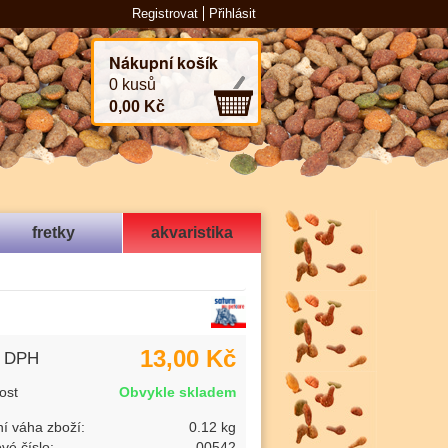
Registrovat
Přihlásit
Nákupní košík
0 kusů
0,00 Kč
fretky
akvaristika
13,00 Kč
s DPH
ost
Obvykle skladem
í váha zboží:
0.12 kg
vé číslo:
00542