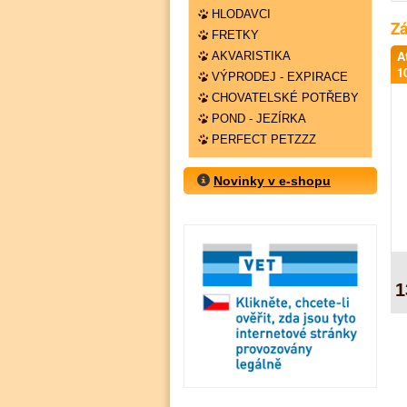
HLODAVCI
Zá
FRETKY
A
AKVARISTIKA
1
VÝPRODEJ - EXPIRACE
CHOVATELSKÉ POTŘEBY
POND - JEZÍRKA
PERFECT PETZZZ
Novinky v e-shopu
1