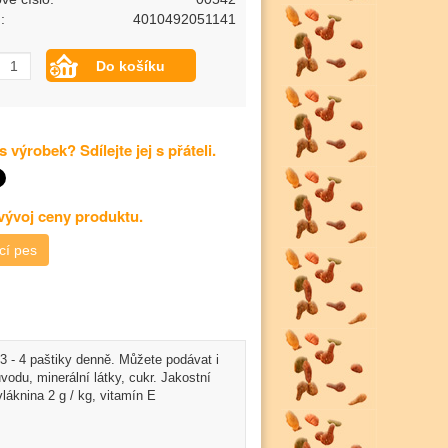
:
4010492051141
s výrobek? Sdílejte jej s přáteli.
 vývoj ceny produktu.
cí pes
3 - 4 paštiky denně. Můžete podávat i
odu, minerální látky, cukr. Jakostní
vláknina 2 g / kg, vitamín E