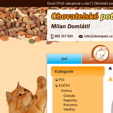
Úvod
Proč nakupovat u nás?
Obchodní p
602 317 043
info@domipets.cz
psi
Kategorie
A
PSI
KOČKY
Krmiva
Granule
Kapsičky
Konzervy
Vaničky