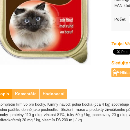
EAN kód
Počet
Zaujal Vá
Sledujte
Hlída
opis
Komentáře
Hodnocení
ompletní krmivo pro kočky. Krmný návod: jedna kočka (cca 4 kg) spotřebuje 
ednu paštiku denně jako pochoutku. Složení: maso a produkty živočišného pův
naky: proteiny 110 g / kg, vlhkost 81%, tuky 50 g / kg, popeloviny 20 g / kg, 
alfatokoferol) 20 mg / kg, vitamín D3 200 m.j./ kg.