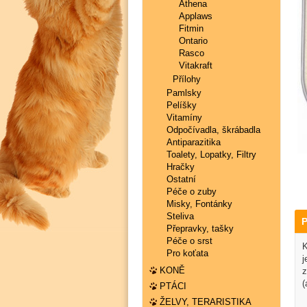
Athena
Applaws
Fitmin
Ontario
Rasco
Vitakraft
Přílohy
Pamlsky
Pelíšky
Vitamíny
Odpočívadla, škrábadla
Antiparazitika
Toalety, Lopatky, Filtry
Hračky
Ostatní
Péče o zuby
Misky, Fontánky
Steliva
P
Přepravky, tašky
Péče o srst
K
Pro koťata
j
KONĚ
z
(
PTÁCI
ŽELVY, TERARISTIKA