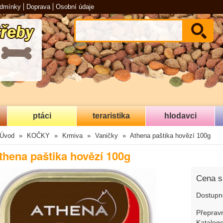
odmínky
Doprava
Osobní údaje
ptáci
teraristika
hlodavci
Úvod
KOČKY
Krmiva
Vaničky
Athena paštika hovězí 100g
thena paštika hovězí 100g
Cena 
Dostupn
Přepravn
Katalogo