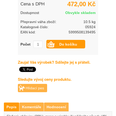
472,00 Kč
Cena s DPH
Dostupnost
Obvykle skladem
Přepravní váha zboží:
10.5 kg
Katalogové číslo:
05924
EAN kód:
5999508139495
Počet
Zaujal Vás výrobek? Sdílejte jej s přáteli.
Sledujte vývoj ceny produktu.
Hlídací pes
Popis
Komentáře
Hodnocení