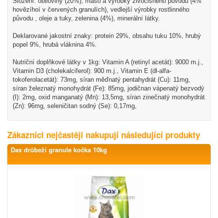
Složení: obiloviny (20%), maso a výrobky živočišného původu (4%
hovězíhoí v červených granulích), vedlejší výrobky rostlinného
původu , oleje a tuky, zelenina (4%), minerální látky.
Deklarované jakostní znaky: protein 29%, obsahu tuku 10%, hrubý
popel 9%, hrubá vláknina 4%.
Nutriční doplňkové látky v 1kg: Vitamin A (retinyl acetát): 9000 m.j.,
Vitamin D3 (cholekalciferol): 900 m.j., Vitamin E (dl-alfa-
tokoferolacetát): 73mg, síran měďnatý pentahydrát (Cu): 11mg,
síran železnatý monohydrát (Fe): 85mg, jodičnan vápenatý bezvodý
(I): 2mg, oxid manganatý (Mn): 13,5mg, síran zinečnatý monohydrát
(Zn): 96mg, seleničitan sodný (Se): 0,17mg,
Zákazníci nejčastěji nakupují následující produkty
Dax drůbeží granule kočka 10kg