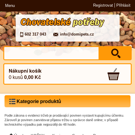
Registrovat
Přihlásit
Menu
602 317 043
info@domipets.cz
Nákupní košík
0 kusů
0,00 Kč
Kategorie produktů
Podle zákona o evidenci tržeb je prodávající povinen vystavit kupujícímu účtenku.
Zároveň je povinen zaevidovat přijatou tržbu u správce daně online; v případě
technického výpadku pak nejpozději do 48 hodin.