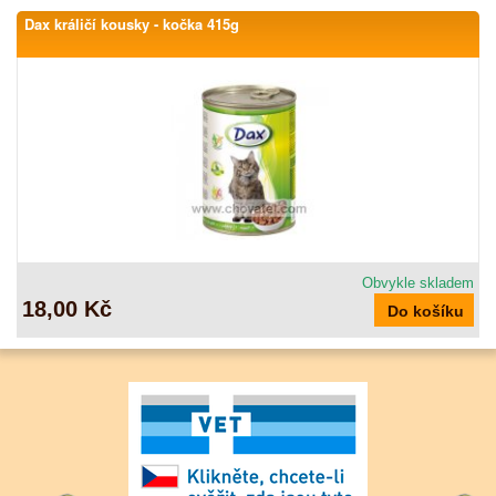
Dax králičí kousky - kočka 415g
Obvykle skladem
18,00 Kč