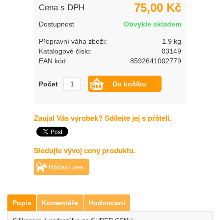
75,00 Kč
Cena s DPH
Dostupnost
Obvykle skladem
Přepravní váha zboží:
1.9 kg
Katalogové číslo:
03149
EAN kód:
8592641002779
Počet
Zaujal Vás výrobek? Sdílejte jej s přáteli.
Sledujte vývoj ceny produktu.
Hlídací pes
Popis
Komentáře
Hodnocení