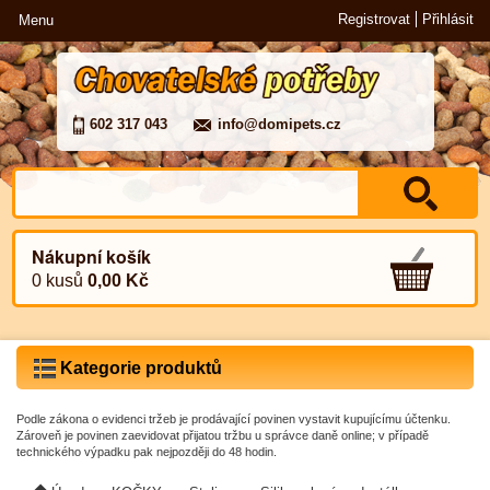
Registrovat
Přihlásit
Menu
602 317 043
info@domipets.cz
Nákupní košík
0 kusů
0,00 Kč
Kategorie produktů
Podle zákona o evidenci tržeb je prodávající povinen vystavit kupujícímu účtenku.
Zároveň je povinen zaevidovat přijatou tržbu u správce daně online; v případě
technického výpadku pak nejpozději do 48 hodin.