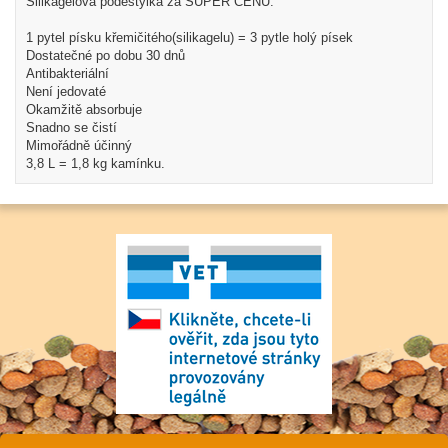
Silikagelová podestýlka za SUPER CENU.
1 pytel písku křemičitého(silikagelu) = 3 pytle holý písek
Dostatečné po dobu 30 dnů
Antibakteriální
Není jedovaté
Okamžitě absorbuje
Snadno se čistí
Mimořádně účinný
3,8 L = 1,8 kg kamínku.