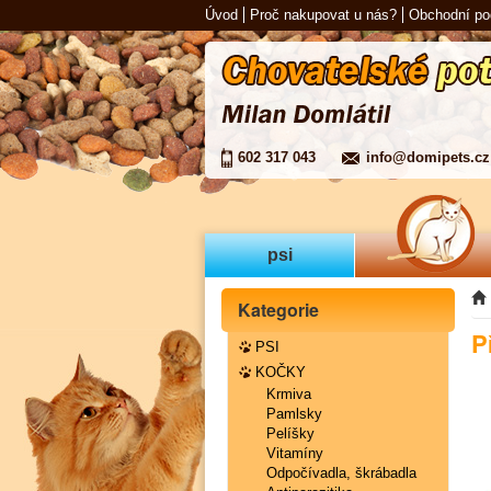
Úvod
Proč nakupovat u nás?
Obchodní p
602 317 043
info@domipets.cz
psi
Kategorie
P
PSI
KOČKY
Krmiva
Pamlsky
Pelíšky
Vitamíny
Odpočívadla, škrábadla