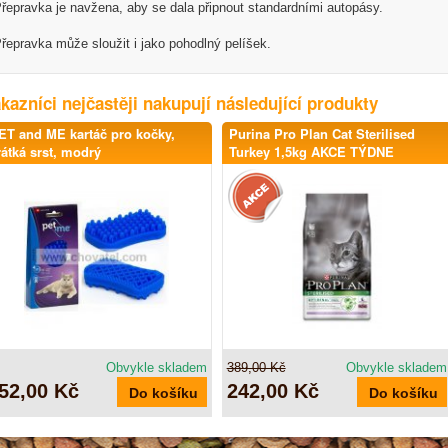
řepravka je navžena, aby se dala připnout standardními autopásy.
řepravka může sloužit i jako pohodlný pelíšek.
kazníci nejčastěji nakupují následující produkty
ET and ME kartáč pro kočky,
Purina Pro Plan Cat Sterilised
rátká srst, modrý
Turkey 1,5kg AKCE TÝDNE
Obvykle skladem
389,00 Kč
Obvykle skladem
52,00 Kč
242,00 Kč