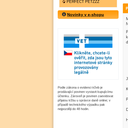
PERFECT PETZZZ
P
Novinky v e-shopu
M
N
P
k
d
J
Podle zákona o evidenci tržeb je
K
prodávající povinen vystavit kupujícímu
účtenku. Zároveň je povinen zaevidovat
P
přijatou tržbu u správce daně online; v
případě technického výpadku pak
nejpozději do 48 hodin.
D
H