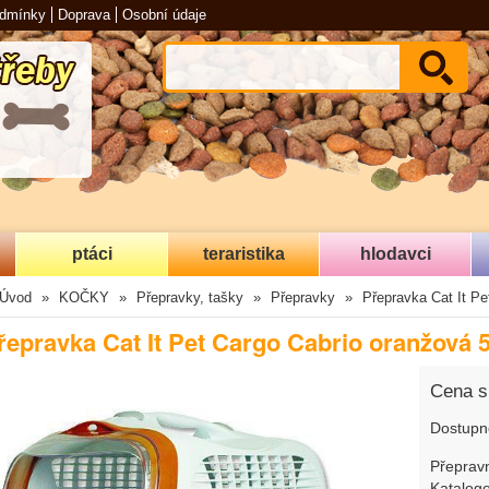
odmínky
Doprava
Osobní údaje
ptáci
teraristika
hlodavci
Úvod
KOČKY
Přepravky, tašky
Přepravky
Přepravka Cat It P
řepravka Cat It Pet Cargo Cabrio oranžová 
Cena 
Dostupn
Přepravn
Katalogo