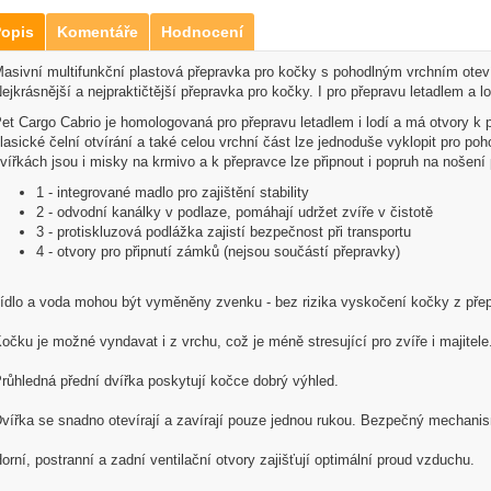
opis
Komentáře
Hodnocení
asivní multifunkční plastová přepravka pro kočky s pohodlným vrchním oteví
ejkrásnější a nejpraktičtější přepravka pro kočky. I pro přepravu letadlem a lo
et Cargo Cabrio je homologovaná pro přepravu letadlem i lodí a má otvory k 
lasické čelní otvírání a také celou vrchní část lze jednoduše vyklopit pro po
vířkách jsou i misky na krmivo a k přepravce lze připnout i popruh na nošení
1 - integrované madlo pro zajištění stability
2 - odvodní kanálky v podlaze, pomáhají udržet zvíře v čistotě
3 - protiskluzová podlážka zajistí bezpečnost při transportu
4 - otvory pro připnutí zámků (nejsou součástí přepravky)
ídlo a voda mohou být vyměněny zvenku - bez rizika vyskočení kočky z přep
očku je možné vyndavat i z vrchu, což je méně stresující pro zvíře i majitele
růhledná přední dvířka poskytují kočce dobrý výhled.
vířka se snadno otevírají a zavírají pouze jednou rukou. Bezpečný mechanis
orní, postranní a zadní ventilační otvory zajišťují optimální proud vzduchu.