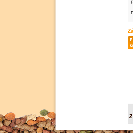
P
P
Zá
P
k
2