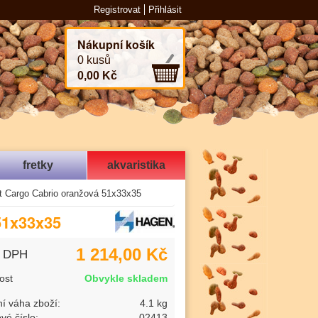
Registrovat
Přihlásit
Nákupní košík
0 kusů
0,00 Kč
fretky
akvaristika
et Cargo Cabrio oranžová 51x33x35
51x33x35
1 214,00 Kč
s DPH
ost
Obvykle skladem
í váha zboží:
4.1 kg
vé číslo:
02413