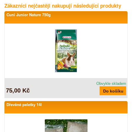
Zákazníci nejčastěji nakupují následující produkty
Cuni Junior Nature 750g
Obvykle skladem
75,00 Kč
Dřevěné peletky 14l