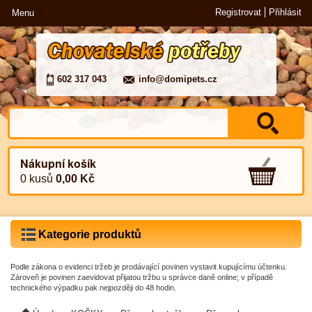
Registrovat
Přihlásit
Menu
602 317 043
info@domipets.cz
Nákupní košík
0 kusů
0,00 Kč
Kategorie produktů
Podle zákona o evidenci tržeb je prodávající povinen vystavit kupujícímu účtenku.
Zároveň je povinen zaevidovat přijatou tržbu u správce daně online; v případě
technického výpadku pak nejpozději do 48 hodin.