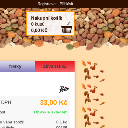
Registrovat
Přihlásit
Nákupní košík
0 kusů
0,00 Kč
fretky
akvaristika
33,00 Kč
s DPH
ost
Obvykle skladem
í váha zboží:
0.1 kg
vé číslo:
00165