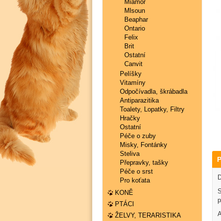
Miamor
Mlsoun
Beaphar
Ontario
Felix
Brit
Ostatní
Canvit
Pelíšky
Vitamíny
Odpočívadla, škrábadla
Antiparazitika
Toalety, Lopatky, Filtry
Hračky
Ostatní
Péče o zuby
Misky, Fontánky
Steliva
P
Přepravky, tašky
Péče o srst
D
Pro koťata
S
KONĚ
p
PTÁCI
A
ŽELVY, TERARISTIKA