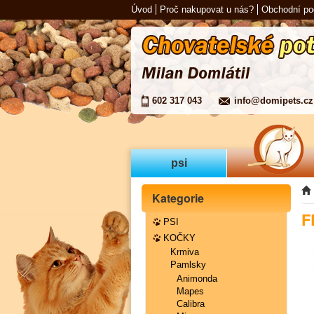
Úvod
Proč nakupovat u nás?
Obchodní p
602 317 043
info@domipets.cz
psi
Kategorie
F
PSI
KOČKY
Krmiva
Pamlsky
Animonda
Mapes
Calibra