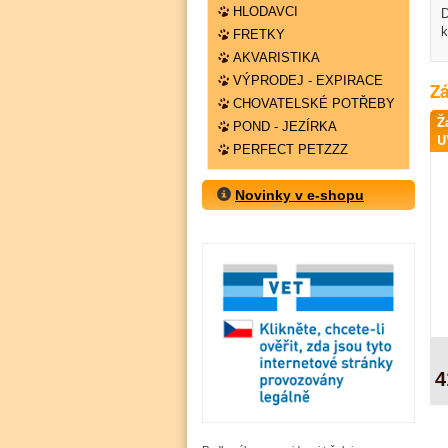
HLODAVCI
D
k
FRETKY
AKVARISTIKA
VÝPRODEJ - EXPIRACE
Zá
CHOVATELSKÉ POTŘEBY
Ž
POND - JEZÍRKA
U
PERFECT PETZZZ
Novinky v e-shopu
4