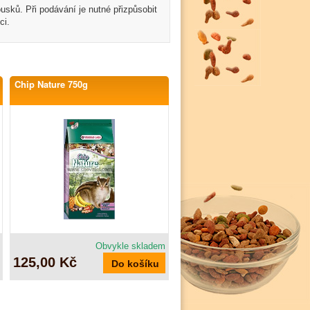
sků. Při podávání je nutné přizpůsobit
ci.
Chip Nature 750g
Obvykle skladem
125,00 Kč