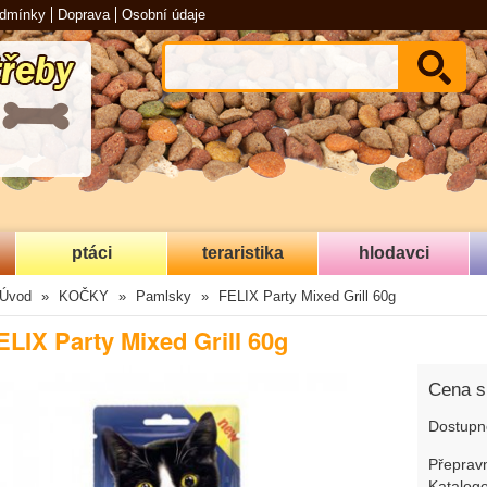
odmínky
Doprava
Osobní údaje
ptáci
teraristika
hlodavci
Úvod
KOČKY
Pamlsky
FELIX Party Mixed Grill 60g
ELIX Party Mixed Grill 60g
Cena 
Dostupn
Přepravn
Katalogo