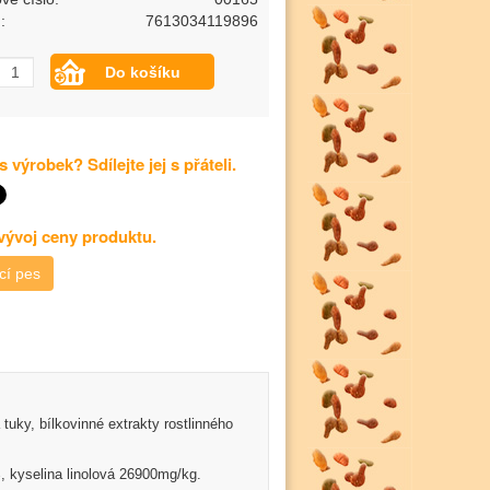
:
7613034119896
s výrobek? Sdílejte jej s přáteli.
 vývoj ceny produktu.
cí pes
tuky, bílkovinné extrakty rostlinného
%, kyselina linolová 26900mg/kg.