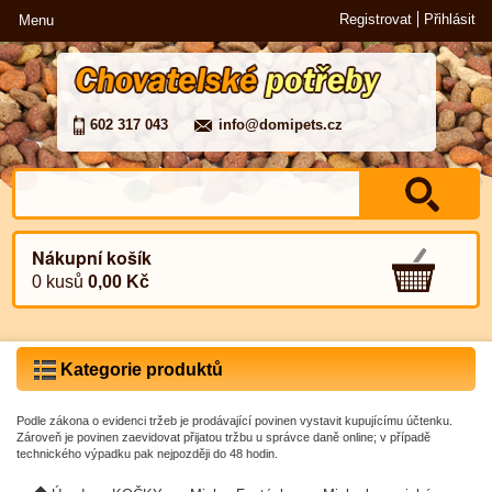
Registrovat
Přihlásit
Menu
602 317 043
info@domipets.cz
Nákupní košík
0 kusů
0,00 Kč
Kategorie produktů
Podle zákona o evidenci tržeb je prodávající povinen vystavit kupujícímu účtenku.
Zároveň je povinen zaevidovat přijatou tržbu u správce daně online; v případě
technického výpadku pak nejpozději do 48 hodin.