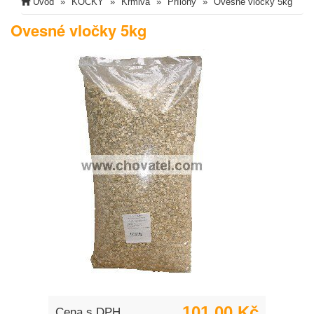
Úvod
KOČKY
Krmiva
Přílohy
Ovesné vločky 5kg
Ovesné vločky 5kg
101,00 Kč
Cena s DPH