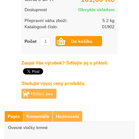
Dostupnost
Obvykle skladem
Přepravní váha zboží:
5.2 kg
Katalogové číslo:
01902
Počet
Zaujal Vás výrobek? Sdílejte jej s přáteli.
Sledujte vývoj ceny produktu.
Hlídací pes
Popis
Komentáře
Hodnocení
Ovesné vločky krmné