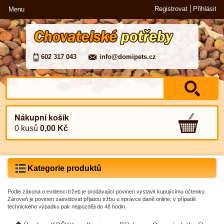
Registrovat
Přihlásit
Menu
602 317 043
info@domipets.cz
Nákupní košík
0 kusů
0,00 Kč
Kategorie produktů
Podle zákona o evidenci tržeb je prodávající povinen vystavit kupujícímu účtenku.
Zároveň je povinen zaevidovat přijatou tržbu u správce daně online; v případě
technického výpadku pak nejpozději do 48 hodin.