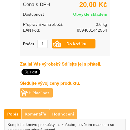
20,00 Kč
Cena s DPH
Dostupnost
Obvykle skladem
Přepravní váha zboží:
0.6 kg
EAN kód:
8594031442554
Počet
Zaujal Vás výrobek? Sdílejte jej s přáteli.
Sledujte vývoj ceny produktu.
Hlídací pes
Popis
Komentáře
Hodnocení
Kompletní krmivo pro kočky - s kuřecím, hovězím masem a se
zeleninou pro zdravé trávení