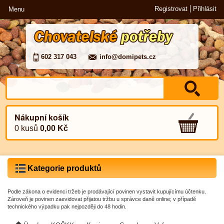
Registrovat
Přihlásit
Menu
602 317 043
info@domipets.cz
Nákupní košík
0 kusů
0,00 Kč
Kategorie produktů
Podle zákona o evidenci tržeb je prodávající povinen vystavit kupujícímu účtenku.
Zároveň je povinen zaevidovat přijatou tržbu u správce daně online; v případě
technického výpadku pak nejpozději do 48 hodin.