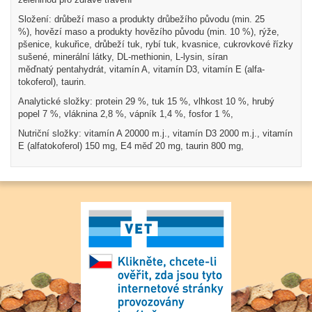
Složení:
drůbeží maso a produkty drůbežího původu (min. 25
%), hovězí maso a produkty hovězího původu (min. 10 %), rýže,
pšenice, kukuřice, drůbeží tuk, rybí tuk, kvasnice, cukrovkové řízky
sušené, minerální látky, DL-methionin, L-lysin, síran
měďnatý pentahydrát, vitamín A, vitamín D3, vitamín E (alfa-
tokoferol), taurin.
Analytické složky: protein 29 %, tuk 15 %, vlhkost 10 %, hrubý
popel 7 %, vláknina 2,8 %, vápník 1,4 %, fosfor 1 %,
Nutriční složky: vitamín A 20000 m.j., vitamín D3 2000 m.j., vitamín
E (alfatokoferol) 150 mg, E4 měď 20 mg, taurin 800 mg,