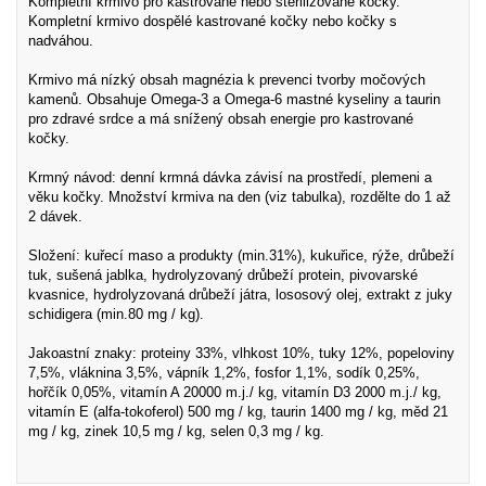
Kompletní krmivo pro kastrované nebo sterilizované kočky.
Kompletní krmivo dospělé kastrované kočky nebo kočky s
nadváhou.
Krmivo má nízký obsah magnézia k prevenci tvorby močových
kamenů. Obsahuje Omega-3 a Omega-6 mastné kyseliny a taurin
pro zdravé srdce a má snížený obsah energie pro kastrované
kočky.
Krmný návod: denní krmná dávka závisí na prostředí, plemeni a
věku kočky. Množství krmiva na den (viz tabulka), rozdělte do 1 až
2 dávek.
Složení: kuřecí maso a produkty (min.31%), kukuřice, rýže, drůbeží
tuk, sušená jablka, hydrolyzovaný drůbeží protein, pivovarské
kvasnice, hydrolyzovaná drůbeží játra, lososový olej, extrakt z juky
schidigera (min.80 mg / kg).
Jakoastní znaky: proteiny 33%, vlhkost 10%, tuky 12%, popeloviny
7,5%, vláknina 3,5%, vápník 1,2%, fosfor 1,1%, sodík 0,25%,
hořčík 0,05%, vitamín A 20000 m.j./ kg, vitamín D3 2000 m.j./ kg,
vitamín E (alfa-tokoferol) 500 mg / kg, taurin 1400 mg / kg, měd 21
mg / kg, zinek 10,5 mg / kg, selen 0,3 mg / kg.