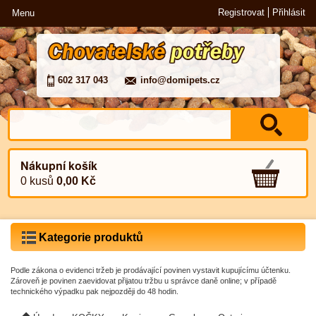
Registrovat
Přihlásit
Menu
602 317 043
info@domipets.cz
Nákupní košík
0 kusů
0,00 Kč
Kategorie produktů
Podle zákona o evidenci tržeb je prodávající povinen vystavit kupujícímu účtenku.
Zároveň je povinen zaevidovat přijatou tržbu u správce daně online; v případě
technického výpadku pak nejpozději do 48 hodin.