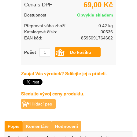
69,00 Kč
Cena s DPH
Dostupnost
Obvykle skladem
Přepravní váha zboží:
0.42 kg
Katalogové číslo:
00536
EAN kód:
8595091764662
Počet
Zaujal Vás výrobek? Sdílejte jej s přáteli.
Sledujte vývoj ceny produktu.
Hlídací pes
Popis
Komentáře
Hodnocení