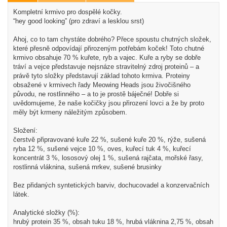
Kompletní krmivo pro dospělé kočky.
“hey good looking” (pro zdraví a lesklou srst)
Ahoj, co to tam chystáte dobrého? Přece spoustu chutných složek,
které přesně odpovídají přirozeným potřebám koček! Toto chutné
krmivo obsahuje 70 % kuřete, ryb a vajec. Kuře a ryby se dobře
tráví a vejce představuje nejsnáze stravitelný zdroj proteinů – a
právě tyto složky představují základ tohoto krmiva. Proteiny
obsažené v krmivech řady Meowing Heads jsou živočišného
původu, ne rostlinného – a to je prostě báječné! Dobře si
uvědomujeme, že naše kočičky jsou přirození lovci a že by proto
měly být krmeny náležitým způsobem.
Složení:
čerstvě připravované kuře 22 %, sušené kuře 20 %, rýže, sušená
ryba 12 %, sušené vejce 10 %, oves, kuřecí tuk 4 %, kuřecí
koncentrát 3 %, lososový olej 1 %, sušená rajčata, mořské řasy,
rostlinná vláknina, sušená mrkev, sušené brusinky
Bez přidaných syntetických barviv, dochucovadel a konzervačních
látek.
Analytické složky (%):
hrubý protein 35 %, obsah tuku 18 %, hrubá vláknina 2,75 %, obsah