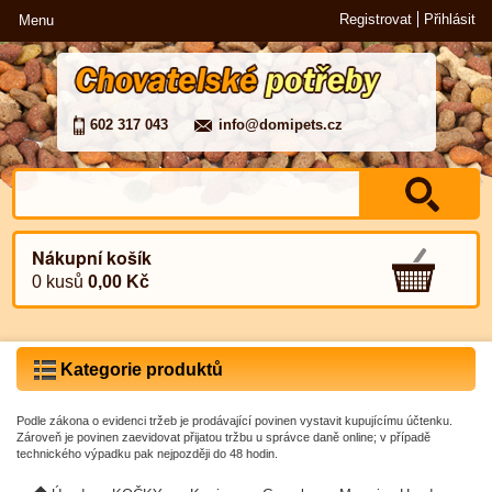
Registrovat
Přihlásit
Menu
602 317 043
info@domipets.cz
Nákupní košík
0 kusů
0,00 Kč
Kategorie produktů
Podle zákona o evidenci tržeb je prodávající povinen vystavit kupujícímu účtenku.
Zároveň je povinen zaevidovat přijatou tržbu u správce daně online; v případě
technického výpadku pak nejpozději do 48 hodin.