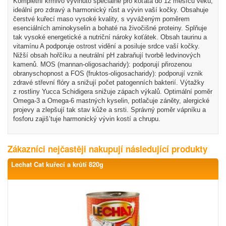
Kompletní krmivo vyvinuto speciálně pro koťata do 12 měsíců věku,
ideální pro zdravý a harmonický růst a vývin vaší kočky. Obsahuje
čerstvé kuřecí maso vysoké kvality, s vyváženým poměrem
esenciálních aminokyselin a bohaté na živočišné proteiny. Splňuje
tak vysoké energetické a nutriční nároky koťátek. Obsah taurinu a
vitamínu A podporuje ostrost vidění a posiluje srdce vaší kočky.
Nižší obsah hořčíku a neutrální pH zabraňují tvorbě ledvinových
kamenů. MOS (mannan-oligosacharidy): podporují přirozenou
obranyschopnost a FOS (fruktos-oligosacharidy): podporují vznik
zdravé střevní flóry a snižují počet patogenních bakterií. Výtažky
z rostliny Yucca Schidigera snižuje zápach výkalů. Optimální poměr
Omega-3 a Omega-6 mastných kyselin, potlačuje záněty, alergické
projevy a zlepšují tak stav kůže a srsti. Správný poměr vápníku a
fosforu zajiš’tuje harmonický vývin kostí a chrupu.
Zákazníci nejčastěji nakupují následující produkty
Lechat Cat kuřecí a krůtí 820g