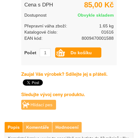
85,00 Kč
Cena s DPH
Dostupnost
Obvykle skladem
Přepravní váha zboží:
1.65 kg
Katalogové číslo:
01616
EAN kód:
8009470001588
Počet
Zaujal Vás výrobek? Sdílejte jej s přáteli.
Sledujte vývoj ceny produktu.
Hlídací pes
Popis
Komentáře
Hodnocení