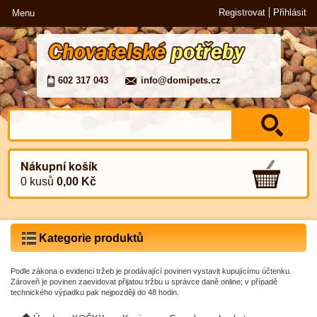
Registrovat
Přihlásit
Menu
602 317 043
info@domipets.cz
Nákupní košík
0 kusů
0,00 Kč
Kategorie produktů
Podle zákona o evidenci tržeb je prodávající povinen vystavit kupujícímu účtenku.
Zároveň je povinen zaevidovat přijatou tržbu u správce daně online; v případě
technického výpadku pak nejpozději do 48 hodin.