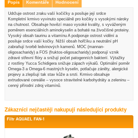
Popis
Komentáře
Hodnocení
Udržuje ostrost zraku vaší kočičky a posiluje její srdce
Kompletní krmivo vyvinuto speciálně pro kočiky s vysokými nároky
na chutnost. Obsahuje hovězí maso vysoké kvality, s vyváženým
poměrem esenciálních aminokyselin a bohaté na živočišné proteiny.
Vysoký obsah taurinu a vitamínu A podporuje ostrost vidění a
posiluje srdce vaší kočky. Nižší obsah hořčíku a neutrální pH
zabraňují tvorbě ledvinových kamenů. MOC (mannan-
oligosacharidy) a FOS (fruktos-oligosacharidy) podporují vznik
zdravé střevní flóry a snižují počet patogenních bakterií. Výtažky
z rostliny Yucca Schidigera snižuje zápach výkalů. Optimální poměr
Omega-3 a Omega-6 mastných kyselin, potlačuje záněty, alergické
projevy a zlepšují tak stav kůže a srsti. Krmivo obsahuje
extrudované cereálie – vysoce stravitelné karbohydráty a zeleninu –
cenný přírodní zdroj vitamínů.
Zákazníci nejčastěji nakupují následující produkty
Filtr AQUAEL FAN-1