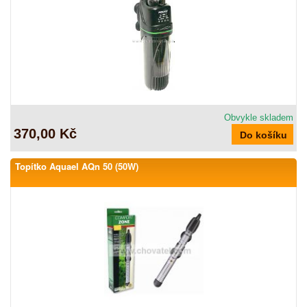
Obvykle skladem
370,00 Kč
Topítko Aquael AQn 50 (50W)