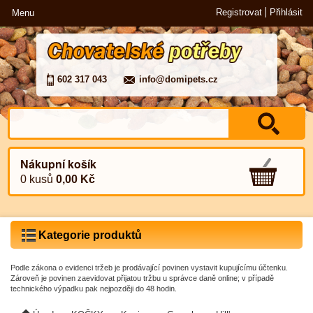
Registrovat
Přihlásit
Menu
602 317 043
info@domipets.cz
Nákupní košík
0 kusů
0,00 Kč
Kategorie produktů
Podle zákona o evidenci tržeb je prodávající povinen vystavit kupujícímu účtenku.
Zároveň je povinen zaevidovat přijatou tržbu u správce daně online; v případě
technického výpadku pak nejpozději do 48 hodin.