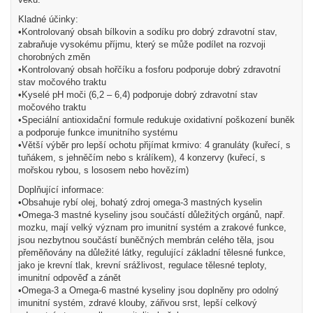
Kladné účinky:
•Kontrolovaný obsah bílkovin a sodíku pro dobrý zdravotní stav,
zabraňuje vysokému příjmu, který se může podílet na rozvoji
chorobných změn
•Kontrolovaný obsah hořčíku a fosforu podporuje dobrý zdravotní
stav močového traktu
•Kyselé pH moči (6,2 – 6,4) podporuje dobrý zdravotní stav
močového traktu
•Speciální antioxidační formule redukuje oxidativní poškození buněk
a podporuje funkce imunitního systému
•Větší výběr pro lepší ochotu přijímat krmivo: 4 granuláty (kuřecí, s
tuňákem, s jehněčím nebo s králíkem), 4 konzervy (kuřecí, s
mořskou rybou, s lososem nebo hovězím)
Doplňující informace:
•Obsahuje rybí olej, bohatý zdroj omega-3 mastných kyselin
•Omega-3 mastné kyseliny jsou součástí důležitých orgánů, např.
mozku, mají velký význam pro imunitní systém a zrakové funkce,
jsou nezbytnou součástí buněčných membrán celého těla, jsou
přeměňovány na důležité látky, regulující základní tělesné funkce,
jako je krevní tlak, krevní srážlivost, regulace tělesné teploty,
imunitní odpověď a zánět
•Omega-3 a Omega-6 mastné kyseliny jsou doplněny pro odolný
imunitní systém, zdravé klouby, zářivou srst, lepší celkový