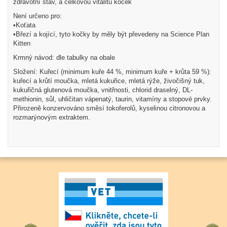
zdravotní stav, a celkovou vitalitu koček
Není určeno pro:
•Koťata
•Březí a kojící, tyto kočky by měly být převedeny na Science Plan
Kitten
Krmný návod: dle tabulky na obale
Složení: Kuřecí (minimum kuře 44 %, minimum kuře + krůta 59 %):
kuřecí a krůtí moučka, mletá kukuřice, mletá rýže, živočišný tuk,
kukuřičná glutenová moučka, vnitřnosti, chlorid draselný, DL-
methionin, sůl, uhličitan vápenatý, taurin, vitamíny a stopové prvky.
Přirozeně konzervováno směsí tokoferolů, kyselinou citronovou a
rozmarýnovým extraktem.