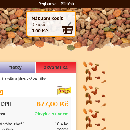
Registrovat
Přihlásit
Nákupní košík
0 kusů
0,00 Kč
fretky
akvaristika
vá směs a játra kočka 10kg
kg
677,00 Kč
s DPH
ost
Obvykle skladem
í váha zboží:
10.4 kg
vé číslo:
00204