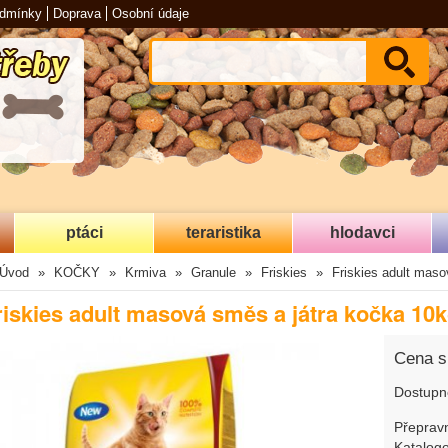
odmínky
Doprava
Osobní údaje
ptáci
teraristika
hlodavci
Úvod
KOČKY
Krmiva
Granule
Friskies
Friskies adult maso
riskies adult masová směs a játra kočka 10
Cena 
Dostupn
Přepravn
Katalogo