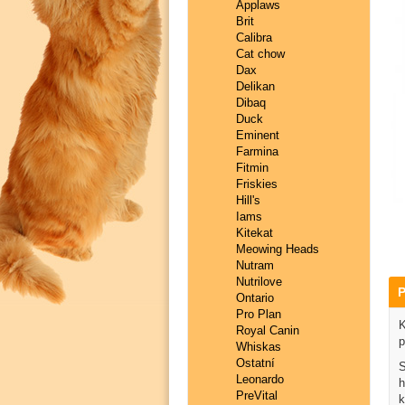
Applaws
Brit
Calibra
Cat chow
Dax
Delikan
Dibaq
Duck
Eminent
Farmina
Fitmin
Friskies
Hill's
Iams
Kitekat
Meowing Heads
Nutram
Nutrilove
P
Ontario
Pro Plan
K
Royal Canin
p
Whiskas
Ostatní
S
Leonardo
h
PreVital
k