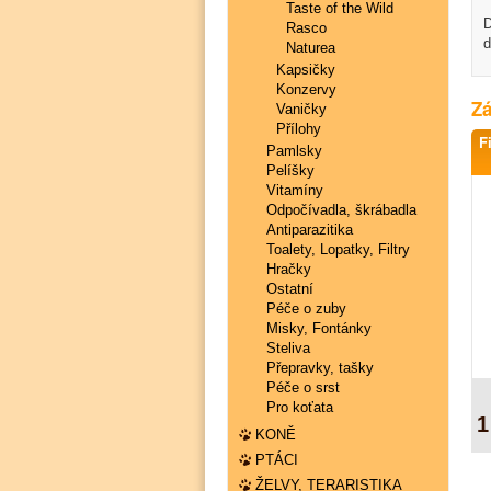
Taste of the Wild
D
Rasco
d
Naturea
Kapsičky
Konzervy
Zá
Vaničky
Přílohy
F
Pamlsky
Pelíšky
Vitamíny
Odpočívadla, škrábadla
Antiparazitika
Toalety, Lopatky, Filtry
Hračky
Ostatní
Péče o zuby
Misky, Fontánky
Steliva
Přepravky, tašky
Péče o srst
Pro koťata
1
KONĚ
PTÁCI
ŽELVY, TERARISTIKA