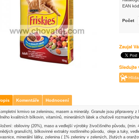
EAN kód
Počet
Zaujal Vá
Sledujte
Hlída
opis
Komentáře
Hodnocení
ompletní krmivo se zeleninou, masem a minerály. Granule jsou připraveny z 
lného kvalitních bílkovin, vitamínů, minerálních látek a chuťově rozmanitých
ložení: obiloviny (20%), maso a vedlejší výrobky živočišného původu, (min
nědých granulích), bílkovinné extrakty rostlinného původu, oleje a tuky, vedl
vasnice, minerální látky, zelenina ( 1% zeleniny v zelených, žlutých a oranžo