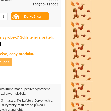
:
5997204569004
s výrobek? Sdílejte jej s přáteli.
 vývoj ceny produktu.
cí pes
kvalitního masa, pečlivě vybraného,
a zdravých složek.
. 4% masa a 4% kuřete v červených a
ejší výrobky rostlinného původu,
vých granulích).