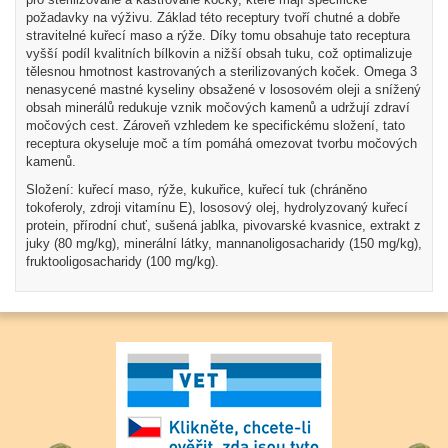
požadavky na výživu. Základ této receptury tvoří chutné a dobře
stravitelné kuřecí maso a rýže. Díky tomu obsahuje tato receptura
vyšší podíl kvalitních bílkovin a nižší obsah tuku, což optimalizuje
tělesnou hmotnost kastrovaných a sterilizovaných koček. Omega 3
nenasycené mastné kyseliny obsažené v lososovém oleji a snížený
obsah minerálů redukuje vznik močových kamenů a udržují zdraví
močových cest. Zároveň vzhledem ke specifickému složení, tato
receptura okyseluje moč a tím pomáhá omezovat tvorbu močových
kamenů.
Složení: kuřecí maso, rýže, kukuřice, kuřecí tuk (chráněno
tokoferoly, zdroji vitamínu E), lososový olej, hydrolyzovaný kuřecí
protein, přírodní chuť, sušená jablka, pivovarské kvasnice, extrakt z
juky (80 mg/kg), minerální látky, mannanoligosacharidy (150 mg/kg),
fruktooligosacharidy (100 mg/kg).