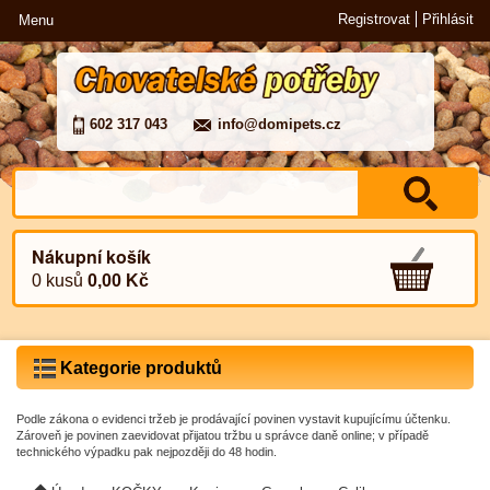
Registrovat
Přihlásit
Menu
602 317 043
info@domipets.cz
Nákupní košík
0 kusů
0,00 Kč
Kategorie produktů
Podle zákona o evidenci tržeb je prodávající povinen vystavit kupujícímu účtenku.
Zároveň je povinen zaevidovat přijatou tržbu u správce daně online; v případě
technického výpadku pak nejpozději do 48 hodin.