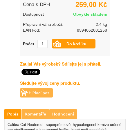
259,00 Kč
Cena s DPH
Dostupnost
Obvykle skladem
Přepravní váha zboží:
2.4 kg
EAN kód:
8594062081258
Počet
Zaujal Vás výrobek? Sdílejte jej s přáteli.
Sledujte vývoj ceny produktu.
Hlídací pes
Popis
Komentáře
Hodnocení
Calibra Cat Neutered - superprémiové, hypoalergenní krmivo určené
pro sterilizované a kastrované kočky, které mají specifické