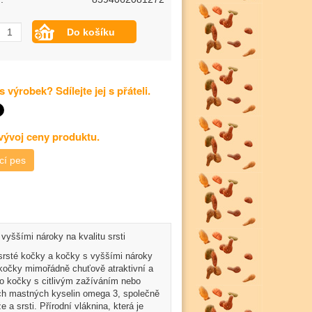
s výrobek? Sdílejte jej s přáteli.
 vývoj ceny produktu.
cí pes
yššími nároky na kvalitu srsti
osrsté kočky a kočky s vyššími nároky
o kočky mimořádně chuťově atraktivní a
pro kočky s citlivým zažíváním nebo
ých mastných kyselin omega 3, společně
 srsti. Přírodní vláknina, která je