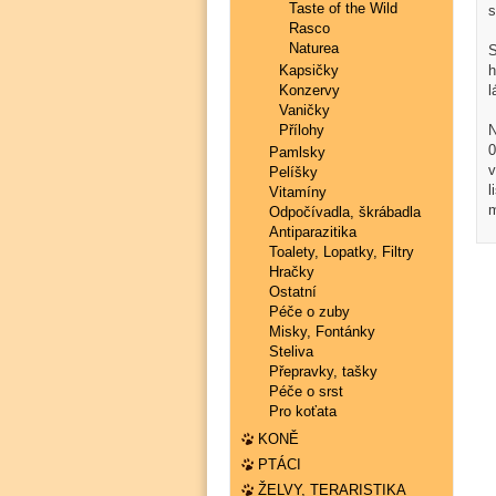
Taste of the Wild
s
Rasco
Naturea
S
Kapsičky
h
Konzervy
l
Vaničky
Přílohy
N
0
Pamlsky
v
Pelíšky
l
Vitamíny
m
Odpočívadla, škrábadla
Antiparazitika
Toalety, Lopatky, Filtry
Hračky
Ostatní
Péče o zuby
Misky, Fontánky
Steliva
Přepravky, tašky
Péče o srst
Pro koťata
KONĚ
PTÁCI
ŽELVY, TERARISTIKA