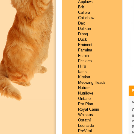
Applaws
Brit
Calibra
Cat chow
Dax
Delikan
Dibaq
Duck
Eminent
Farmina
Fitmin
Friskies
Hill's
Iams
Kitekat
Meowing Heads
Nutram
P
Nutrilove
Ontario
s
Pro Plan
Royal Canin
C
Whiskas
n
Ostatní
v
Leonardo
p
PreVital
s