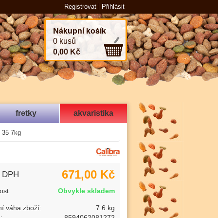
Registrovat
Přihlásit
Nákupní košík
0 kusů
0,00 Kč
fretky
akvaristika
e 35 7kg
671,00 Kč
s DPH
ost
Obvykle skladem
í váha zboží:
7.6 kg
:
8594062081272