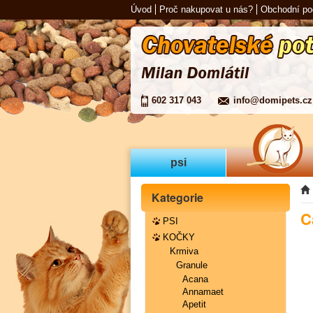
Úvod
Proč nakupovat u nás?
Obchodní p
602 317 043
info@domipets.cz
psi
Kategorie
C
PSI
KOČKY
Krmiva
Granule
Acana
Annamaet
Apetit