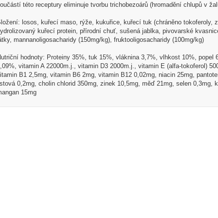
oučástí této receptury eliminuje tvorbu trichobezoárů (hromadění chlupů v žal
ložení: losos, kuřecí maso, rýže, kukuřice, kuřecí tuk (chráněno tokoferoly, z
ydrolizovaný kuřecí protein, přírodní chuť, sušená jablka, pivovarské kvasnic
átky, mannanoligosacharidy (150mg/kg), fruktooligosacharidy (100mg/kg)
utriční hodnoty: Proteiny 35%, tuk 15%, vláknina 3,7%, vlhkost 10%, popel 
,09%, vitamin A 22000m.j., vitamin D3 2000m.j., vitamin E (alfa-tokoferol) 
itamin B1 2,5mg, vitamin B6 2mg, vitamin B12 0,02mg, niacin 25mg, pantote
istová 0,2mg, cholin chlorid 350mg, zinek 10,5mg, měď 21mg, selen 0,3mg, 
angan 15mg