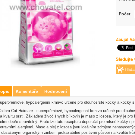
Počet
Zaujal Vá
Sledujte
Hlída
opis
Komentáře
Hodnocení
uperprémiové, hypoalergenní krmivo určené pro dlouhosrsté kočky a kočky s v
alibra Cat Haircare - superprémiové, hypoalergenní krmivo určené pro dlouh
a kvalitu srsti. Základem živočišných bílkovin je maso z lososa, který je pr
elmi dobře stravitelný. Proto lze tuto recepturu doporučit pro mlsné kočky i 
otravními alergiemi. Maso a olej z lososa jsou ideálním zdrojem nenasycen
 obsaženým organickým zinkem prokazatelně pozitivně působí na kvalitu kůže a