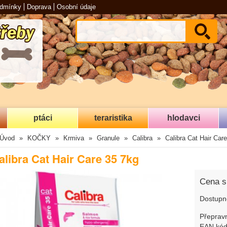
odmínky
Doprava
Osobní údaje
ptáci
teraristika
hlodavci
Úvod
KOČKY
Krmiva
Granule
Calibra
Calibra Cat Hair Car
alibra Cat Hair Care 35 7kg
Cena 
Dostupn
Přepravn
EAN kód