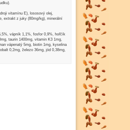
udku).
droji vitamínu E), lososový olej,
e, extrakt z juky (80mg/kg), minerální
6,5%, vápník 1,1%, fosfor 0,9%, hořčík
500mg, taurin 1400mg, vitamin K3 1mg,
nan vápenatý 5mg, biotin 1mg, kyselina
kobalt 0,2mg, železo 36mg, jód 0,38mg,