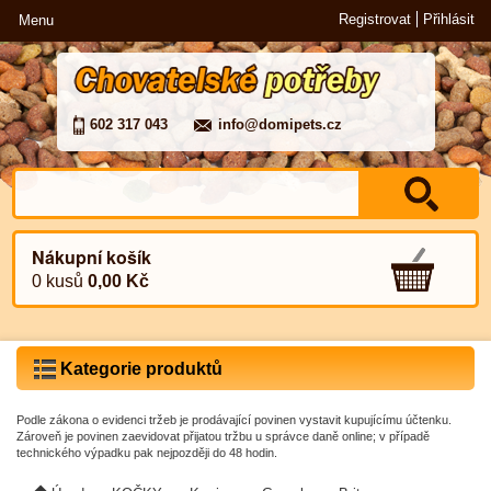
Registrovat
Přihlásit
Menu
602 317 043
info@domipets.cz
Nákupní košík
0 kusů
0,00 Kč
Kategorie produktů
Podle zákona o evidenci tržeb je prodávající povinen vystavit kupujícímu účtenku.
Zároveň je povinen zaevidovat přijatou tržbu u správce daně online; v případě
technického výpadku pak nejpozději do 48 hodin.