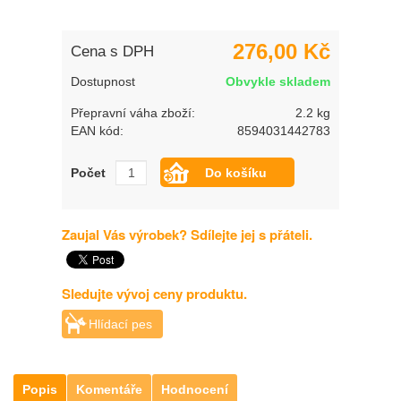
276,00 Kč
Cena s DPH
Dostupnost
Obvykle skladem
Přepravní váha zboží:
2.2 kg
EAN kód:
8594031442783
Počet
Zaujal Vás výrobek? Sdílejte jej s přáteli.
Sledujte vývoj ceny produktu.
Hlídací pes
Popis
Komentáře
Hodnocení