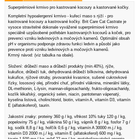
Superprémiové krmivo pro kastrované kocoury a kastorvané kočky.
Kompletní hypoalergenní krmivo - kuřecí maso s rýží - pro
kastrované kocoury a kastrované kočky. Brit Care Cat Castrate je
vysoce stravitelné dokonale vyvážené superprémiové krmivo
speciálně uzpůsobené potřebám kastrovaných kocourů a koček, pro
prevenci vzniku ledvinových a močových kamenů. Optimální obsah
pH v organismu podporuje zdravou funkci ledvin a působí jako
prevence proti vzniku ledvinových a močových kamenů.
Krmný návod: (viz tabulka na obale).
Složení: drůbeží maso a drůbeží produkty (min.40%), rýže,
kukuřice, drůbeží tuk, dehydrovaná drůbeží bílkovina, dehydrovaná
kukuřice, rýžové otruby, pivovarské kvasnice, sušené cukrovkové
řízky, lososový olej, přírodní chuť, přírodní vláknina, minerální látky,
DL-methionin, L-lysin, mannan-oligosacharidy, frukto-oligosacharidy,
kozlík lékařský, organický selen, niacin, pantotenan vápenatý,
kyselina listová, cholinchlorid, biotin, vitamín A, vitamín D3, vitamín
E (alfatokoferol), taurin.
Jakostní znaky: proteiny 360 g / kg, vlhkost 10% tuky 120 g / kg,
popeloviny 75 g / kg, vláknina 50 g / kg, vápník 8 g / kg, fosfor 7 g /
kg, sodík 8,8 g / kg, hořčík 0,6 g / kg, vitamín A 30000 m.j./ kg,
vitamín D3 2000 m.j./ kg, vitamín E (alfatokoferol) 600 mg / kg,
taurin 1 500 mg / kg, měď 22 mg / kg, metabolizovatelná energie