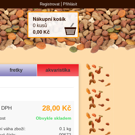
Registrovat
Přihlásit
Nákupní košík
0 kusů
0,00 Kč
fretky
akvaristika
28,00 Kč
s DPH
ost
Obvykle skladem
í váha zboží:
0.1 kg
vé číslo:
00672