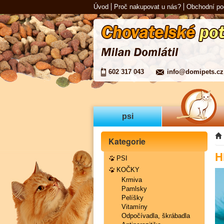
Úvod
Proč nakupovat u nás?
Obchodní p
602 317 043
info@domipets.cz
psi
Kategorie
H
PSI
KOČKY
Krmiva
Pamlsky
Pelíšky
Vitamíny
Odpočívadla, škrábadla