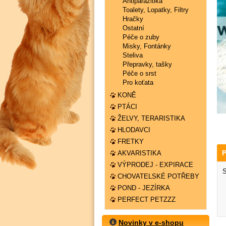
Antiparazitika
Toalety, Lopatky, Filtry
Hračky
Ostatní
Péče o zuby
Misky, Fontánky
Steliva
Přepravky, tašky
Péče o srst
Pro koťata
KONĚ
PTÁCI
ŽELVY, TERARISTIKA
HLODAVCI
FRETKY
P
AKVARISTIKA
VÝPRODEJ - EXPIRACE
S
CHOVATELSKÉ POTŘEBY
POND - JEZÍRKA
PERFECT PETZZZ
Novinky v e-shopu