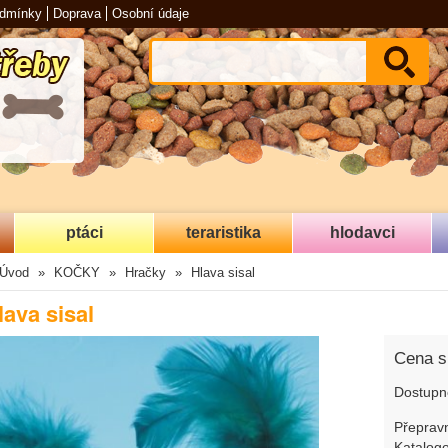
odmínky
Doprava
Osobní údaje
ptáci
teraristika
hlodavci
Úvod
KOČKY
Hračky
Hlava sisal
lava sisal
Cena 
Dostupn
Přepravn
Katalogo