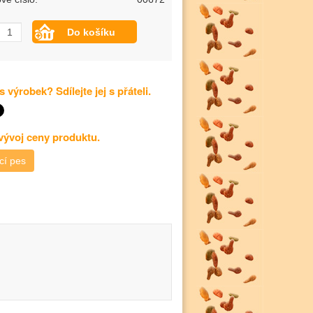
s výrobek? Sdílejte jej s přáteli.
 vývoj ceny produktu.
cí pes