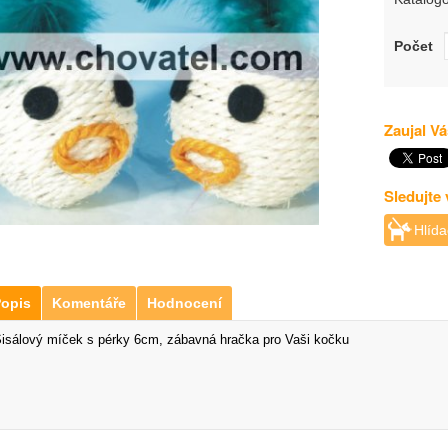
Počet
Zaujal Vá
Sledujte
Hlída
opis
Komentáře
Hodnocení
isálový míček s pérky 6cm, zábavná hračka pro Vaši kočku