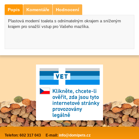
Popis
Komentáře
Hodnocení
Plastová moderní toaleta s odnímatelným okrajem a sníženým
krajem pro snažší vstup pro Vašeho mazlíka.
Telefon: 602 317 043
E-mail:
info@domipets.cz