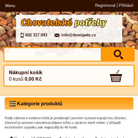
Registrovat
Přihlásit
Menu
602 317 043
info@domipets.cz
Nákupní košík
0 kusů
0,00 Kč
Kategorie produktů
Podle zákona o evidenci tržeb je prodávající povinen vystavit kupujícímu účtenku.
Zároveň je povinen zaevidovat přijatou tržbu u správce daně online; v případě
technického výpadku pak nejpozději do 48 hodin.