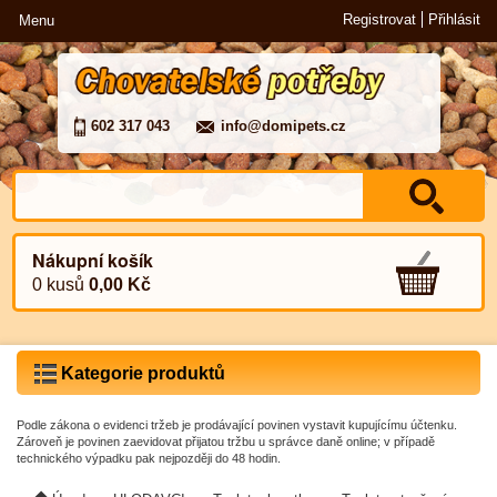
Registrovat
Přihlásit
Menu
602 317 043
info@domipets.cz
Nákupní košík
0 kusů
0,00 Kč
Kategorie produktů
Podle zákona o evidenci tržeb je prodávající povinen vystavit kupujícímu účtenku.
Zároveň je povinen zaevidovat přijatou tržbu u správce daně online; v případě
technického výpadku pak nejpozději do 48 hodin.