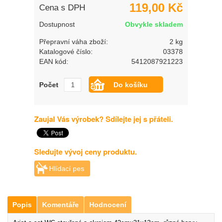
119,00 Kč
Cena s DPH
Dostupnost
Obvykle skladem
Přepravní váha zboží:
2 kg
Katalogové číslo:
03378
EAN kód:
5412087921223
Počet
Zaujal Vás výrobek? Sdílejte jej s přáteli.
Sledujte vývoj ceny produktu.
Hlídací pes
Popis
Komentáře
Hodnocení