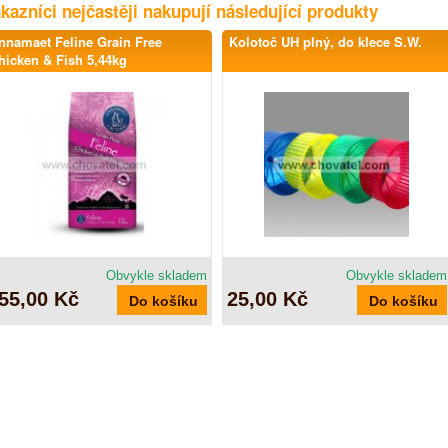
kazníci nejčastěji nakupují následující produkty
nnamaet Feline Grain Free
Kolotoč UH plný, do klece S.W.
hicken & Fish 5,44kg
Obvykle skladem
Obvykle skladem
55,00 Kč
25,00 Kč