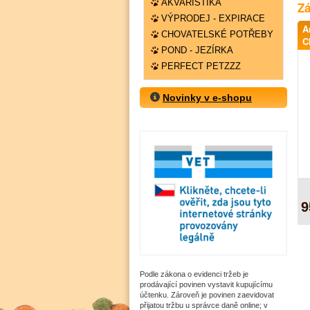
AKVARISTIKA
Zá
VÝPRODEJ - EXPIRACE
A
CHOVATELSKÉ POTŘEBY
C
POND - JEZÍRKA
PERFECT PETZZZ
Novinky v e-shopu
9
Podle zákona o evidenci tržeb je
prodávající povinen vystavit kupujícímu
účtenku. Zároveň je povinen zaevidovat
přijatou tržbu u správce daně online; v