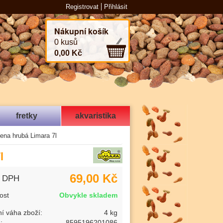
Registrovat
Přihlásit
Nákupní košík
0 kusů
0,00 Kč
fretky
akvaristika
ena hrubá Limara 7l
l
69,00 Kč
s DPH
ost
Obvykle skladem
í váha zboží:
4 kg
:
8595196201086