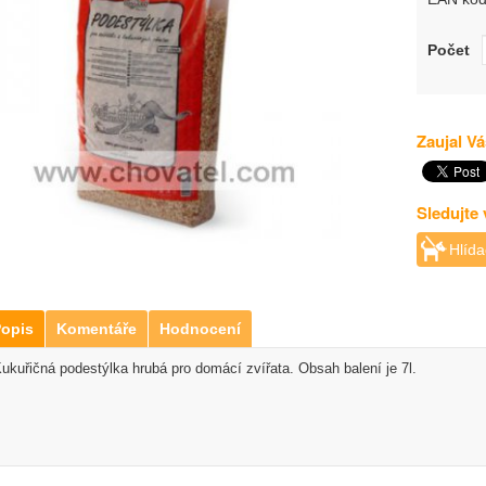
Počet
Zaujal Vá
Sledujte
Hlída
opis
Komentáře
Hodnocení
ukuřičná podestýlka hrubá pro domácí zvířata. Obsah balení je 7l.