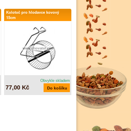
Kolotoč pro hlodavce kovový
15cm
Obvykle skladem
77,00 Kč