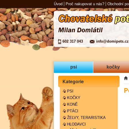
Úvod
Proč nakupovat u nás?
Obchodní p
602 317 043
info@domipets.cz
psi
kočky
Kategorie
P
PSI
KOČKY
KONĚ
PTÁCI
ŽELVY, TERARISTIKA
HLODAVCI