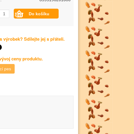
s výrobek? Sdílejte jej s přáteli.
 vývoj ceny produktu.
cí pes