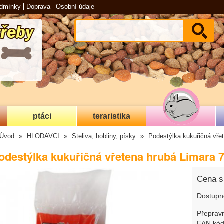
odmínky
Doprava
Osobní údaje
ptáci
teraristika
Úvod
HLODAVCI
Steliva, hobliny, písky
Podestýlka kukuřičná vřet
odestýlka kukuřičná vřetena hrubá Limara 7
Cena 
Dostupn
Přepravn
EAN kód