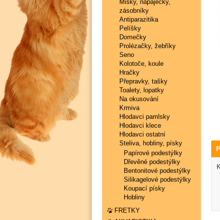
Misky, napaječky,
zásobníky
Antiparazitika
Pelíšky
Domečky
Prolézačky, žebříky
Seno
Kolotoče, koule
Hračky
Přepravky, tašky
Toalety, lopatky
Na okusování
Krmiva
Hlodavci pamlsky
Hlodavci klece
Hlodavci ostatní
Steliva, hobliny, písky
P
Papírové podestýlky
Dřevěné podestýlky
K
Bentonitové podestýlky
Silikagelové podestýlky
Koupací písky
Hobliny
FRETKY