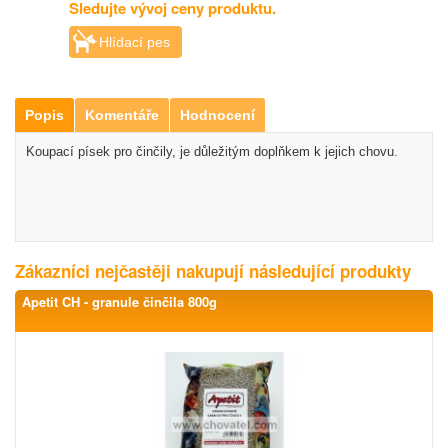
Sledujte vývoj ceny produktu.
Hlídací pes
Popis
Komentáře
Hodnocení
Koupací písek pro činčily, je důležitým doplňkem k jejich chovu.
Zákazníci nejčastěji nakupují následující produkty
Apetit CH - granule činčila 800g