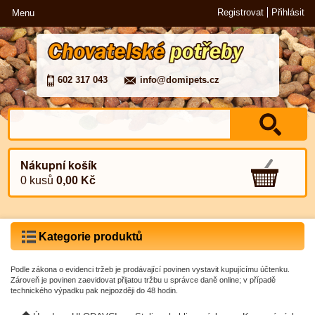
Registrovat
Přihlásit
Menu
602 317 043
info@domipets.cz
Nákupní košík
0 kusů
0,00 Kč
Kategorie produktů
Podle zákona o evidenci tržeb je prodávající povinen vystavit kupujícímu účtenku.
Zároveň je povinen zaevidovat přijatou tržbu u správce daně online; v případě
technického výpadku pak nejpozději do 48 hodin.