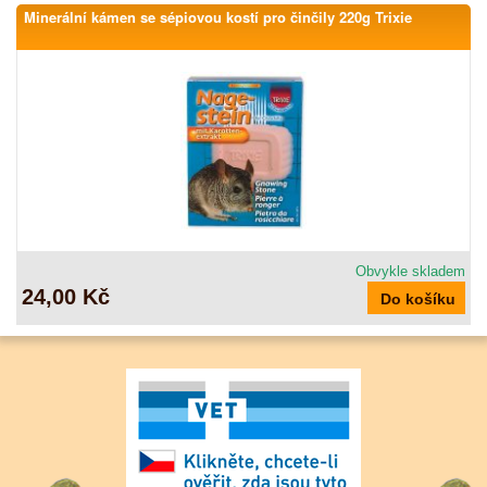
Minerální kámen se sépiovou kostí pro činčily 220g Trixie
Obvykle skladem
24,00 Kč