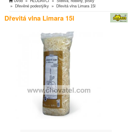
Úvod
HLODAVCI
Steliva, hobliny, písky
Dřevěné podestýlky
Dřevitá vlna Limara 15l
Dřevitá vlna Limara 15l