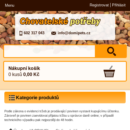
Registrovat
Přihlásit
Menu
602 317 043
info@domipets.cz
Nákupní košík
0 kusů
0,00 Kč
Kategorie produktů
Podle zákona o evidenci tržeb je prodávající povinen vystavit kupujícímu účtenku.
Zároveň je povinen zaevidovat přijatou tržbu u správce daně online; v případě
technického výpadku pak nejpozději do 48 hodin.