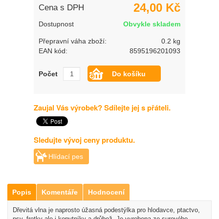
24,00 Kč
Cena s DPH
Dostupnost
Obvykle skladem
Přepravní váha zboží:
0.2 kg
EAN kód:
8595196201093
Počet
Zaujal Vás výrobek? Sdílejte jej s přáteli.
Sledujte vývoj ceny produktu.
Hlídací pes
Popis
Komentáře
Hodnocení
Dřevitá vlna je naprosto úžasná podestýlka pro hlodavce, ptactvo,
psy, fretky ale i kopytníky a drůbež. Je vyrobena ze surového