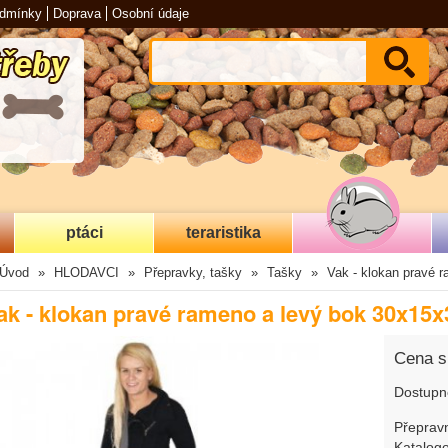
odmínky
Doprava
Osobní údaje
ptáci
teraristika
Úvod
HLODAVCI
Přepravky, tašky
Tašky
Vak - klokan pravé 
ak - klokan pravé rameno a levý bok 30x15
Cena 
Dostupn
Přepravn
Katalogo