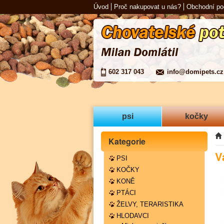
Úvod
Proč nakupovat u nás?
Obchodní p
602 317 043
info@domipets.cz
psi
kočky
Kategorie
V
PSI
KOČKY
KONĚ
PTÁCI
ŽELVY, TERARISTIKA
HLODAVCI