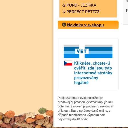
V
POND - JEZÍRKA
R
PERFECT PETZZZ
Novinky v e-shopu
Podle zákona o evidenci tržeb je
prodávající povinen vystavit kupujícímu
účtenku. Zároveň je povinen zaevidovat
přijatou tržbu u správce daně online; v
případě technického výpadku pak
nejpozději do 48 hodin.