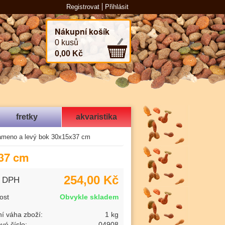
Registrovat
Přihlásit
Nákupní košík
0 kusů
0,00 Kč
fretky
akvaristika
rameno a levý bok 30x15x37 cm
x37 cm
254,00 Kč
s DPH
ost
Obvykle skladem
í váha zboží:
1 kg
vé číslo:
04908