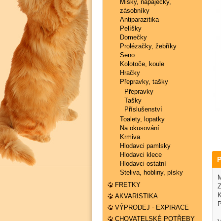
Misky, napaječky,
zásobníky
Antiparazitika
Pelíšky
Domečky
Prolézačky, žebříky
Seno
Kolotoče, koule
Hračky
Přepravky, tašky
Přepravky
Tašky
Příslušenství
Toalety, lopatky
Na okusování
Krmiva
Hlodavci pamlsky
Hlodavci klece
P
Hlodavci ostatní
Steliva, hobliny, písky
M
FRETKY
Z
K
AKVARISTIKA
P
VÝPRODEJ - EXPIRACE
CHOVATELSKÉ POTŘEBY