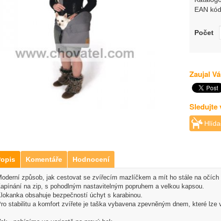
EAN kód
Počet
Zaujal Vá
Sledujte
Hlída
opis
Komentáře
Hodnocení
oderní způsob, jak cestovat se zvířecím mazlíčkem a mít ho stále na očích 
apínání na zip, s pohodlným nastavitelným popruhem a velkou kapsou.
lokanka obsahuje bezpečností úchyt s karabinou.
ro stabilitu a komfort zvířete je taška vybavena zpevněným dnem, které lze v