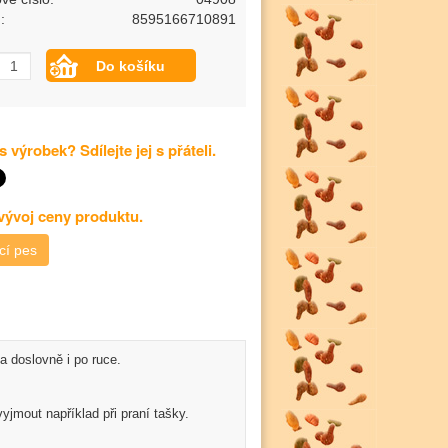
:
8595166710891
s výrobek? Sdílejte jej s přáteli.
 vývoj ceny produktu.
cí pes
a doslovně i po ruce.
yjmout například při praní tašky.