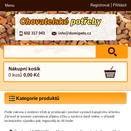
Registrovat
Přihlásit
Menu
602 317 043
info@domipets.cz
Nákupní košík
0 kusů
0,00 Kč
Kategorie produktů
Podle zákona o evidenci tržeb je prodávající povinen vystavit kupujícímu účtenku.
Zároveň je povinen zaevidovat přijatou tržbu u správce daně online; v případě
technického výpadku pak nejpozději do 48 hodin.