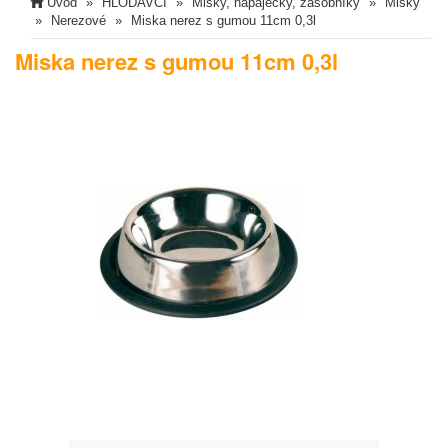
Úvod
HLODAVCI
Misky, napaječky, zásobníky
Misky
Nerezové
Miska nerez s gumou 11cm 0,3l
Miska nerez s gumou 11cm 0,3l