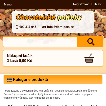
Registrovat
Přihlásit
Menu
602 317 043
info@domipets.cz
Nákupní košík
0 kusů
0,00 Kč
Kategorie produktů
Podle zákona o evidenci tržeb je prodávající povinen vystavit kupujícímu účtenku.
Zároveň je povinen zaevidovat přijatou tržbu u správce daně online; v případě
technického výpadku pak nejpozději do 48 hodin.