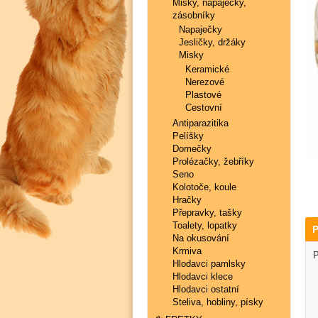
Misky, napaječky,
zásobníky
Napaječky
Jesličky, držáky
Misky
Keramické
Nerezové
Plastové
Cestovní
Antiparazitika
Pelíšky
Domečky
Prolézačky, žebříky
Seno
Kolotoče, koule
Hračky
Přepravky, tašky
Toalety, lopatky
P
Na okusování
Krmiva
P
Hlodavci pamlsky
Hlodavci klece
Hlodavci ostatní
Steliva, hobliny, písky