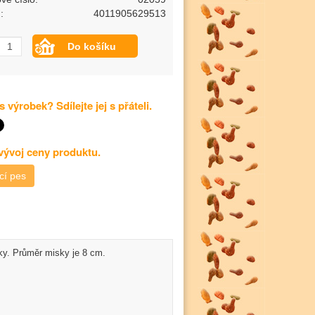
:
4011905629513
s výrobek? Sdílejte jej s přáteli.
 vývoj ceny produktu.
cí pes
ky. Průměr misky je 8 cm.