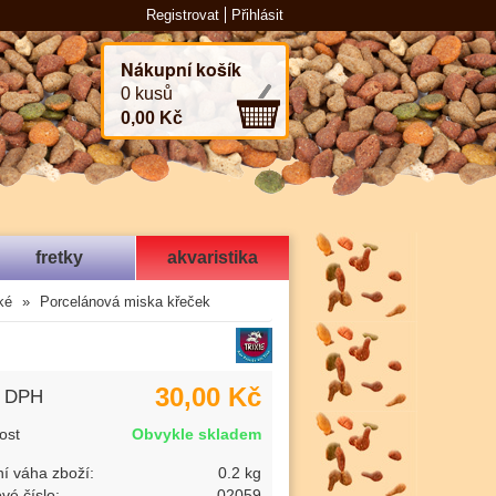
Registrovat
Přihlásit
Nákupní košík
0 kusů
0,00 Kč
fretky
akvaristika
ké
Porcelánová miska křeček
30,00 Kč
s DPH
ost
Obvykle skladem
í váha zboží:
0.2 kg
vé číslo:
02059