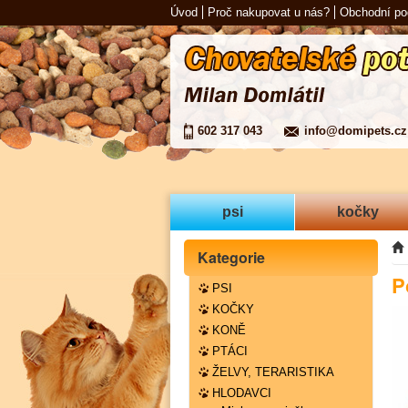
Úvod
Proč nakupovat u nás?
Obchodní p
602 317 043
info@domipets.cz
psi
kočky
Kategorie
P
PSI
KOČKY
KONĚ
PTÁCI
ŽELVY, TERARISTIKA
HLODAVCI