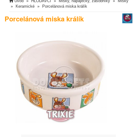
Úvod
HLODAVCI
Misky, napaječky, zásobníky
Misky
Keramické
Porcelánová miska králík
Porcelánová miska králík