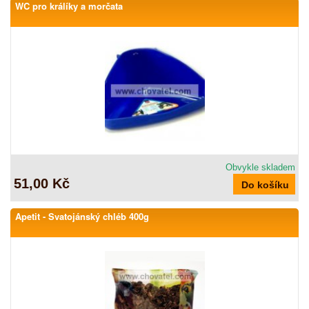
WC pro králíky a morčata
Obvykle skladem
51,00 Kč
Apetit - Svatojánský chléb 400g