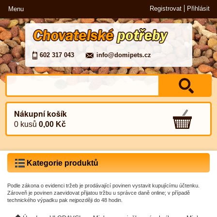
Registrovat
Přihlásit
Menu
602 317 043
info@domipets.cz
Nákupní košík
0 kusů
0,00 Kč
Kategorie produktů
Podle zákona o evidenci tržeb je prodávající povinen vystavit kupujícímu účtenku.
Zároveň je povinen zaevidovat přijatou tržbu u správce daně online; v případě
technického výpadku pak nejpozději do 48 hodin.