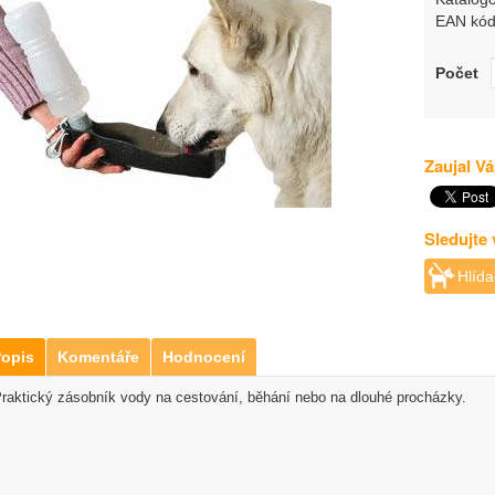
EAN kód
Počet
Zaujal Vá
Sledujte
Hlída
opis
Komentáře
Hodnocení
raktický zásobník vody na cestování, běhání nebo na dlouhé procházky.