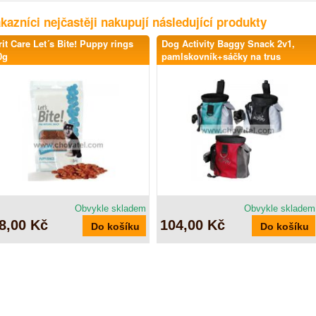
kazníci nejčastěji nakupují následující produkty
rit Care Let´s Bite! Puppy rings
Dog Activity Baggy Snack 2v1,
0g
pamlskovník+sáčky na trus
Obvykle skladem
Obvykle skladem
8,00 Kč
104,00 Kč