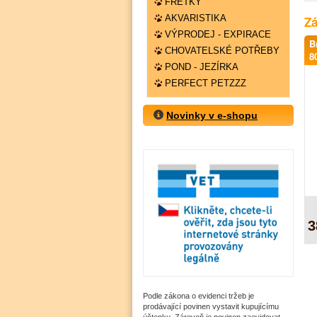
FRETKY
AKVARISTIKA
Zá
VÝPRODEJ - EXPIRACE
B
CHOVATELSKÉ POTŘEBY
8
POND - JEZÍRKA
PERFECT PETZZZ
Novinky v e-shopu
3
Podle zákona o evidenci tržeb je
prodávající povinen vystavit kupujícímu