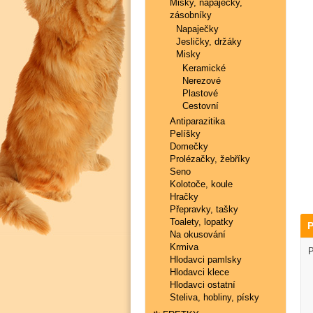
Misky, napaječky,
zásobníky
Napaječky
Jesličky, držáky
Misky
Keramické
Nerezové
Plastové
Cestovní
Antiparazitika
Pelíšky
Domečky
Prolézačky, žebříky
Seno
Kolotoče, koule
Hračky
Přepravky, tašky
Toalety, lopatky
P
Na okusování
Krmiva
P
Hlodavci pamlsky
Hlodavci klece
Hlodavci ostatní
Steliva, hobliny, písky