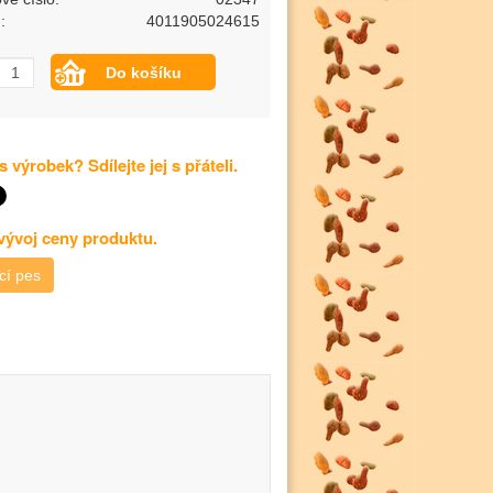
:
4011905024615
s výrobek? Sdílejte jej s přáteli.
 vývoj ceny produktu.
cí pes