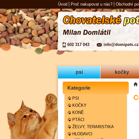
Úvod
Proč nakupovat u nás?
Obchodní p
602 317 043
info@domipets.cz
psi
kočky
Kategorie
C
PSI
KOČKY
KONĚ
PTÁCI
ŽELVY, TERARISTIKA
HLODAVCI