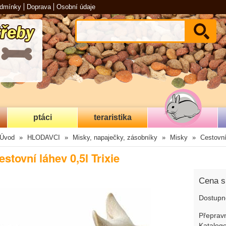
odmínky
Doprava
Osobní údaje
ptáci
teraristika
Úvod
HLODAVCI
Misky, napaječky, zásobníky
Misky
Cestovn
estovní láhev 0,5l Trixie
Cena 
Dostupn
Přepravn
Katalogo