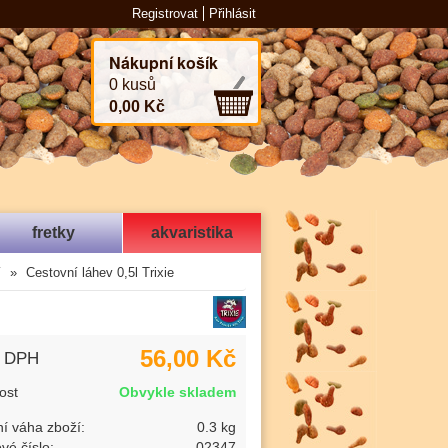
Registrovat
Přihlásit
Nákupní košík
0 kusů
0,00 Kč
fretky
akvaristika
í
Cestovní láhev 0,5l Trixie
56,00 Kč
s DPH
ost
Obvykle skladem
í váha zboží:
0.3 kg
vé číslo:
02347