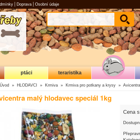
odmínky
Doprava
Osobní údaje
ptáci
teraristika
Úvod
HLODAVCI
Krmiva
Krmiva pro potkany a krysy
Avicentr
vicentra malý hlodavec speciál 1kg
Cena 
Dostupn
Přepravn
Katalogo