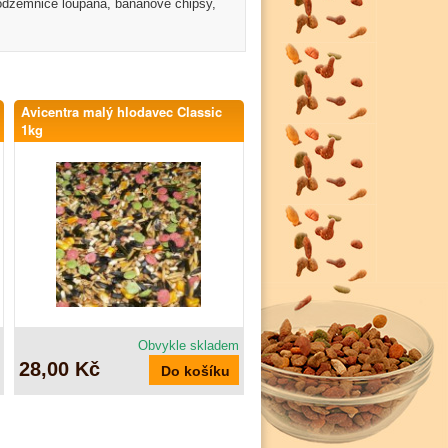
podzemnice loupaná, banánové chipsy,
Avicentra malý hlodavec Classic
1kg
Obvykle skladem
28,00 Kč