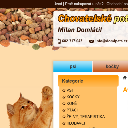
Úvod
Proč nakupovat u nás?
Obchodní p
602 317 043
info@domipets.cz
psi
kočky
Kategorie
A
PSI
KOČKY
KONĚ
PTÁCI
ŽELVY, TERARISTIKA
HLODAVCI