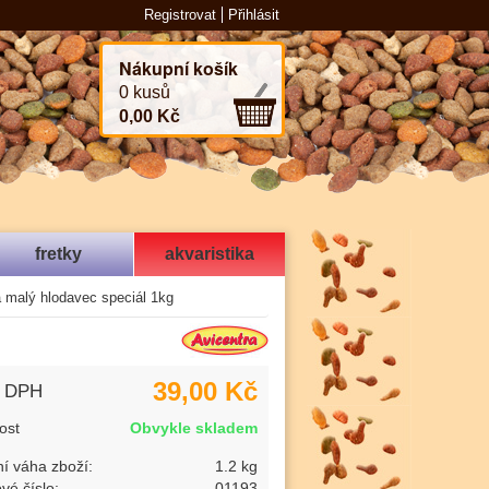
Registrovat
Přihlásit
Nákupní košík
0 kusů
0,00 Kč
fretky
akvaristika
a malý hlodavec speciál 1kg
39,00 Kč
s DPH
ost
Obvykle skladem
í váha zboží:
1.2 kg
vé číslo:
01193