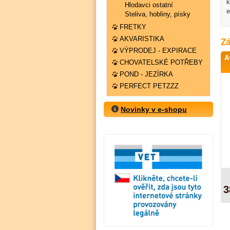
k
Hlodavci ostatní
e
Steliva, hobliny, písky
FRETKY
AKVARISTIKA
Zá
VÝPRODEJ - EXPIRACE
A
CHOVATELSKÉ POTŘEBY
POND - JEZÍRKA
PERFECT PETZZZ
Novinky v e-shopu
3