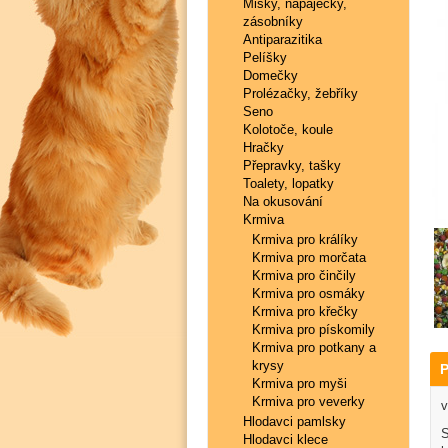
Misky, napaječky,
zásobníky
Antiparazitika
Pelíšky
Domečky
Prolézačky, žebříky
Seno
Kolotoče, koule
Hračky
Přepravky, tašky
Toalety, lopatky
Na okusování
Krmiva
Krmiva pro králíky
Krmiva pro morčata
Krmiva pro činčily
Krmiva pro osmáky
Krmiva pro křečky
Krmiva pro pískomily
Krmiva pro potkany a
krysy
P
Krmiva pro myši
Krmiva pro veverky
v
Hlodavci pamlsky
S
Hlodavci klece