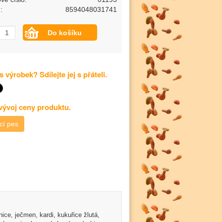
:
8594048031741
s výrobek? Sdílejte jej s přáteli.
 vývoj ceny produktu.
cí pes
ice, ječmen, kardi, kukuřice žlutá,