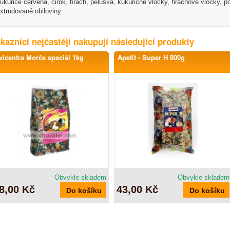
ukuřice červená, čirok, hrách, peluška, kukuřičné vločky, hrachové vločky, 
xtrudované obiloviny
kazníci nejčastěji nakupují následující produkty
vicentra Morče speciál 1kg
Apetit - Super H 800g
Obvykle skladem
Obvykle skladem
8,00 Kč
43,00 Kč