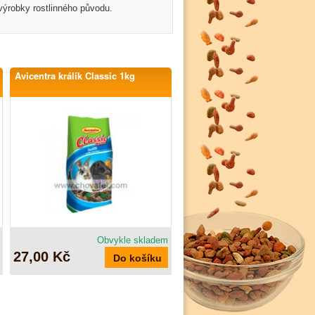
 výrobky rostlinného původu.
Avicentra králík Classic 1kg
Obvykle skladem
27,00 Kč