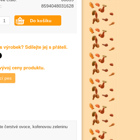
:
8594048031628
s výrobek? Sdílejte jej s přáteli.
 vývoj ceny produktu.
cí pes
te čerstvé ovoce, kořenovou zeleninu