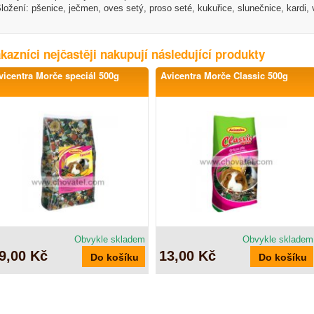
ložení: pšenice, ječmen, oves setý, proso seté, kukuřice, slunečnice, kardi,
kazníci nejčastěji nakupují následující produkty
vicentra Morče speciál 500g
Avicentra Morče Classic 500g
Obvykle skladem
Obvykle skladem
9,00 Kč
13,00 Kč