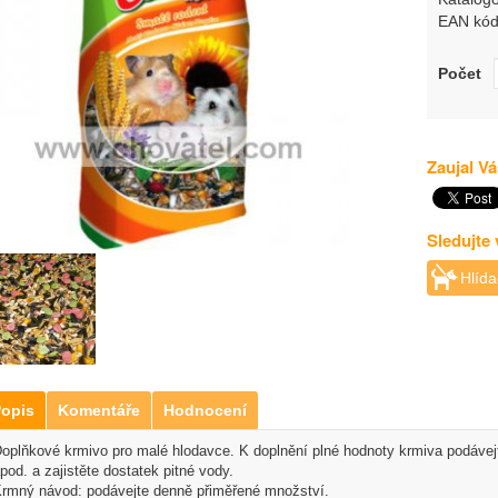
EAN kód
Počet
Zaujal Vá
Sledujte
Hlída
opis
Komentáře
Hodnocení
oplňkové krmivo pro malé hlodavce. K doplnění plné hodnoty krmiva podávej
pod. a zajistěte dostatek pitné vody.
rmný návod: podávejte denně přiměřené množství.