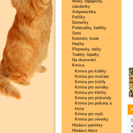
Misky, napaječky,
zásobníky
Antiparazitika
Pelíšky
Domečky
Prolézačky, žebříky
Seno
Kolotoče, koule
Hračky
Přepravky, tašky
Toalety, lopatky
Na okusování
Krmiva
Krmiva pro králíky
Krmiva pro morčata
Krmiva pro činčily
Krmiva pro osmáky
Krmiva pro křečky
Krmiva pro pískomily
Krmiva pro potkany a
krysy
P
Krmiva pro myši
Krmiva pro veverky
D
Hlodavci pamlsky
a
Hlodavci klece
K