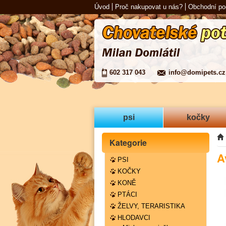
Úvod
Proč nakupovat u nás?
Obchodní p
602 317 043
info@domipets.cz
psi
kočky
Kategorie
A
PSI
KOČKY
KONĚ
PTÁCI
ŽELVY, TERARISTIKA
HLODAVCI