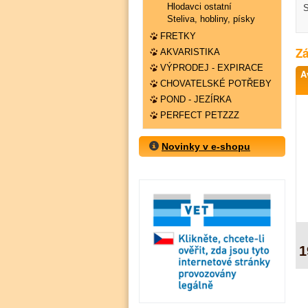
Hlodavci ostatní
S
Steliva, hobliny, písky
FRETKY
Zá
AKVARISTIKA
VÝPRODEJ - EXPIRACE
A
CHOVATELSKÉ POTŘEBY
POND - JEZÍRKA
PERFECT PETZZZ
Novinky v e-shopu
1