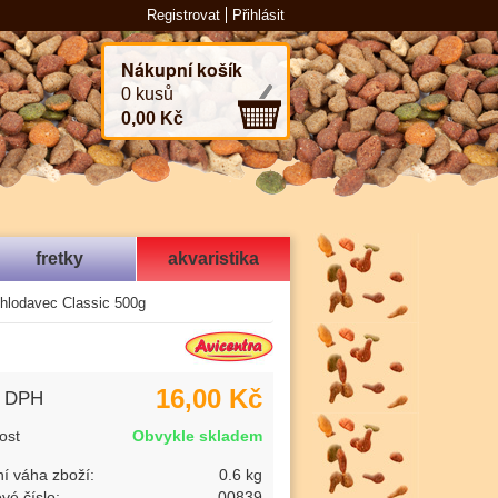
Registrovat
Přihlásit
Nákupní košík
0 kusů
0,00 Kč
fretky
akvaristika
 hlodavec Classic 500g
16,00 Kč
s DPH
ost
Obvykle skladem
í váha zboží:
0.6 kg
vé číslo:
00839