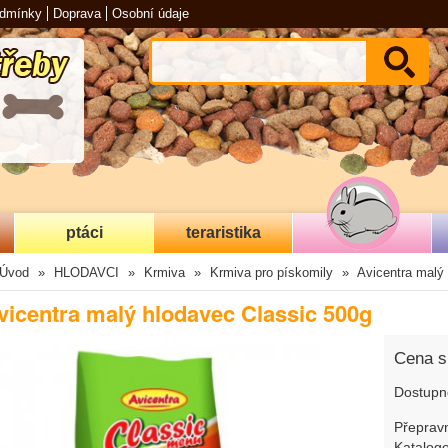
odmínky
Doprava
Osobní údaje
ptáci
teraristika
Úvod
HLODAVCI
Krmiva
Krmiva pro pískomily
Avicentra malý
vicentra malý hlodavec Classic 500g
Cena 
Dostupn
Přepravn
Katalogo