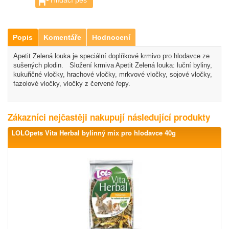
Hlídací pes
Popis
Komentáře
Hodnocení
Apetit Zelená louka je speciální doplňkové krmivo pro hlodavce ze
sušených plodin. Složení krmiva Apetit Zelená louka: luční byliny,
kukuřičné vločky, hrachové vločky, mrkvové vločky, sojové vločky,
fazolové vločky, vločky z červené řepy.
Zákazníci nejčastěji nakupují následující produkty
LOLOpets Vita Herbal bylinný mix pro hlodavce 40g