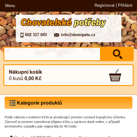
Registrovat
Přihlásit
Menu
602 317 043
info@domipets.cz
Nákupní košík
0 kusů
0,00 Kč
Kategorie produktů
Podle zákona o evidenci tržeb je prodávající povinen vystavit kupujícímu účtenku.
Zároveň je povinen zaevidovat přijatou tržbu u správce daně online; v případě
technického výpadku pak nejpozději do 48 hodin.