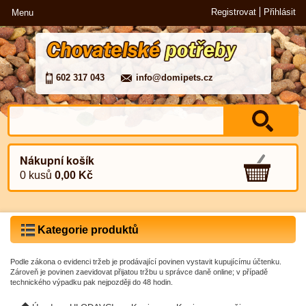
Registrovat
Přihlásit
Menu
602 317 043
info@domipets.cz
Nákupní košík
0 kusů
0,00 Kč
Kategorie produktů
Podle zákona o evidenci tržeb je prodávající povinen vystavit kupujícímu účtenku.
Zároveň je povinen zaevidovat přijatou tržbu u správce daně online; v případě
technického výpadku pak nejpozději do 48 hodin.